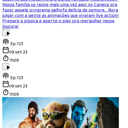
Nossa família se reúne mais uma vez aqui no Caneca pra
fazer aquele programa galhofa delícia de sempre… Bora
julgar com a gente as animações que viraram live action!
Prepare a pipoca e aperte o play pra mergulhar nessa
loucura!
Ep.
123
09.set.23
1h09
Ep.
123
09.set.23
1h09