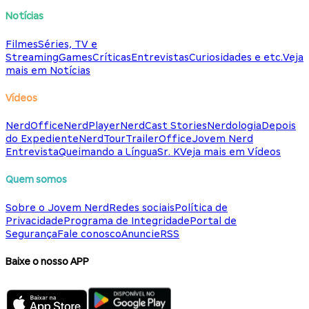
Notícias
Filmes
Séries, TV e
Streaming
Games
Críticas
Entrevistas
Curiosidades e etc.
Veja
mais em Notícias
Vídeos
NerdOffice
NerdPlayer
NerdCast Stories
Nerdologia
Depois
do Expediente
NerdTour
TrailerOffice
Jovem Nerd
Entrevista
Queimando a Língua
Sr. K
Veja mais em Vídeos
Quem somos
Sobre o Jovem Nerd
Redes sociais
Política de
Privacidade
Programa de Integridade
Portal de
Segurança
Fale conosco
Anuncie
RSS
Baixe o nosso APP