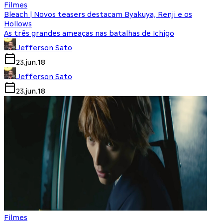
Filmes
Bleach | Novos teasers destacam Byakuya, Renji e os
Hollows
As três grandes ameaças nas batalhas de Ichigo
Jefferson Sato
23.jun.18
Jefferson Sato
23.jun.18
Filmes