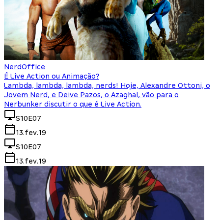
NerdOffice
É Live Action ou Animação?
Lambda, lambda, lambda, nerds! Hoje, Alexandre Ottoni, o
Jovem Nerd, e Deive Pazos, o Azaghal, vão para o
Nerbunker discutir o que é Live Action.
S10E07
13.fev.19
S10E07
13.fev.19