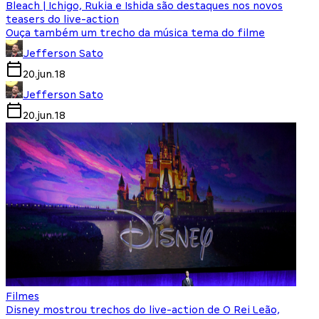
Bleach | Ichigo, Rukia e Ishida são destaques nos novos
teasers do live-action
Ouça também um trecho da música tema do filme
Jefferson Sato
20.jun.18
Jefferson Sato
20.jun.18
Filmes
Disney mostrou trechos do live-action de O Rei Leão,