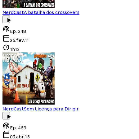
NerdCast
A batalha dos crossovers
Ep.
248
25.fev.11
1h12
NerdCast
Sem Licença para Dirigir
Ep.
459
03.abr.15