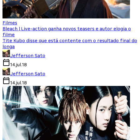
Filmes
Bleach | Live-action ganha novos teasers e autor elogia o
filme
Tite Kubo disse que está contente com o resultado final do
longa
Jefferson Sato
14.jul.18
Jefferson Sato
14.jul.18