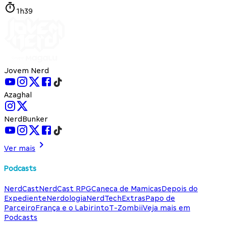
1h39
Jovem Nerd
Azaghal
NerdBunker
Ver mais
Podcasts
NerdCast
NerdCast RPG
Caneca de Mamicas
Depois do
Expediente
Nerdologia
NerdTech
Extras
Papo de
Parceiro
França e o Labirinto
T-Zombii
Veja mais em
Podcasts