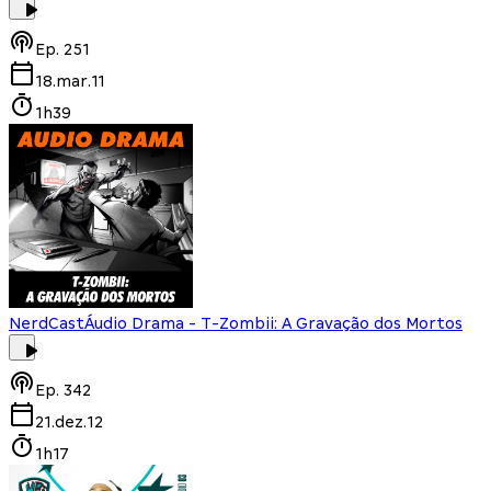
Ep.
251
18.mar.11
1h39
NerdCast
Áudio Drama - T-Zombii: A Gravação dos Mortos
Ep.
342
21.dez.12
1h17