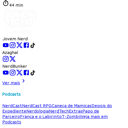
44 min
Jovem Nerd
Azaghal
NerdBunker
Ver mais
Podcasts
NerdCast
NerdCast RPG
Caneca de Mamicas
Depois do
Expediente
Nerdologia
NerdTech
Extras
Papo de
Parceiro
França e o Labirinto
T-Zombii
Veja mais em
Podcasts