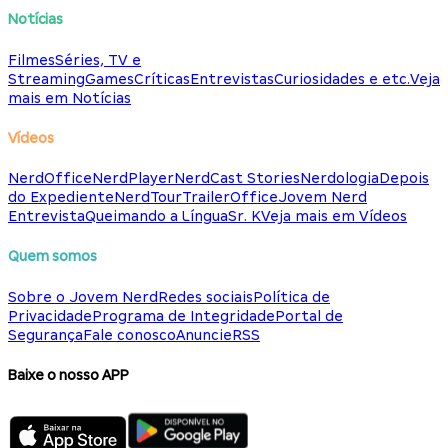
Notícias
Filmes
Séries, TV e
Streaming
Games
Críticas
Entrevistas
Curiosidades e etc.
Veja
mais em Notícias
Vídeos
NerdOffice
NerdPlayer
NerdCast Stories
Nerdologia
Depois
do Expediente
NerdTour
TrailerOffice
Jovem Nerd
Entrevista
Queimando a Língua
Sr. K
Veja mais em Vídeos
Quem somos
Sobre o Jovem Nerd
Redes sociais
Política de
Privacidade
Programa de Integridade
Portal de
Segurança
Fale conosco
Anuncie
RSS
Baixe o nosso APP