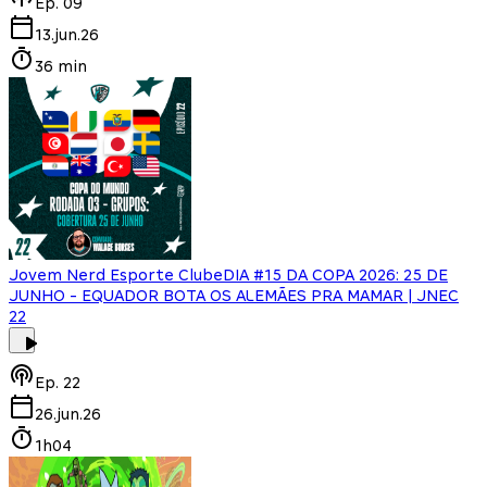
Ep.
09
13.jun.26
36 min
Jovem Nerd Esporte Clube
DIA #15 DA COPA 2026: 25 DE
JUNHO - EQUADOR BOTA OS ALEMÃES PRA MAMAR | JNEC
22
Ep.
22
26.jun.26
1h04