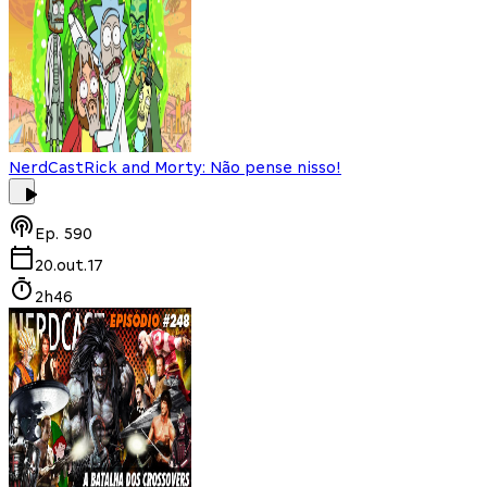
NerdCast
Rick and Morty: Não pense nisso!
Ep.
590
20.out.17
2h46