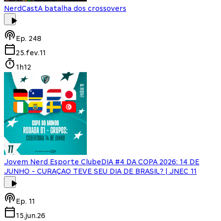
NerdCast
A batalha dos crossovers
Ep.
248
25.fev.11
1h12
Jovem Nerd Esporte Clube
DIA #4 DA COPA 2026: 14 DE
JUNHO - CURAÇAO TEVE SEU DIA DE BRASIL? | JNEC 11
Ep.
11
15.jun.26