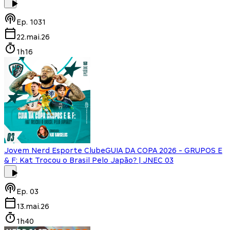
Ep.
1031
22.mai.26
1h16
Jovem Nerd Esporte Clube
GUIA DA COPA 2026 - GRUPOS E
& F: Kat Trocou o Brasil Pelo Japão? | JNEC 03
Ep.
03
13.mai.26
1h40