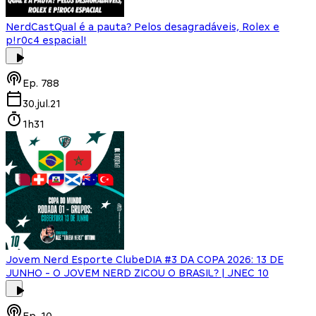
NerdCast
Qual é a pauta? Pelos desagradáveis, Rolex e
p!r0c4 espacial!
Ep.
788
30.jul.21
1h31
Jovem Nerd Esporte Clube
DIA #3 DA COPA 2026: 13 DE
JUNHO - O JOVEM NERD ZICOU O BRASIL? | JNEC 10
Ep.
10