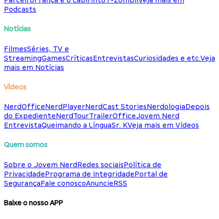
Parceiro
França e o Labirinto
T-Zombii
Veja mais em
Podcasts
Notícias
Filmes
Séries, TV e
Streaming
Games
Críticas
Entrevistas
Curiosidades e etc.
Veja
mais em Notícias
Vídeos
NerdOffice
NerdPlayer
NerdCast Stories
Nerdologia
Depois
do Expediente
NerdTour
TrailerOffice
Jovem Nerd
Entrevista
Queimando a Língua
Sr. K
Veja mais em Vídeos
Quem somos
Sobre o Jovem Nerd
Redes sociais
Política de
Privacidade
Programa de Integridade
Portal de
Segurança
Fale conosco
Anuncie
RSS
Baixe o nosso APP