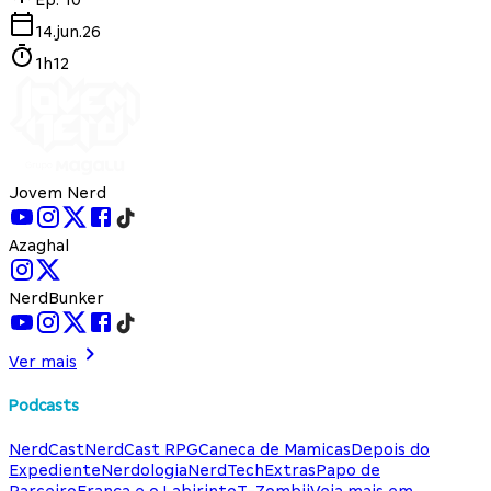
14.jun.26
1h12
Jovem Nerd
Azaghal
NerdBunker
Ver mais
Podcasts
NerdCast
NerdCast RPG
Caneca de Mamicas
Depois do
Expediente
Nerdologia
NerdTech
Extras
Papo de