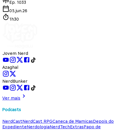
Ep.
1033
05.jun.26
1h30
Jovem Nerd
Azaghal
NerdBunker
Ver mais
Podcasts
NerdCast
NerdCast RPG
Caneca de Mamicas
Depois do
Expediente
Nerdologia
NerdTech
Extras
Papo de