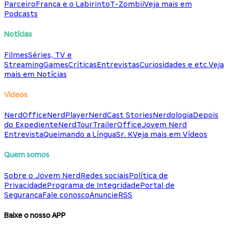
Parceiro
França e o Labirinto
T-Zombii
Veja mais em
Podcasts
Notícias
Filmes
Séries, TV e
Streaming
Games
Críticas
Entrevistas
Curiosidades e etc.
Veja
mais em Notícias
Vídeos
NerdOffice
NerdPlayer
NerdCast Stories
Nerdologia
Depois
do Expediente
NerdTour
TrailerOffice
Jovem Nerd
Entrevista
Queimando a Língua
Sr. K
Veja mais em Vídeos
Quem somos
Sobre o Jovem Nerd
Redes sociais
Política de
Privacidade
Programa de Integridade
Portal de
Segurança
Fale conosco
Anuncie
RSS
Baixe o nosso APP