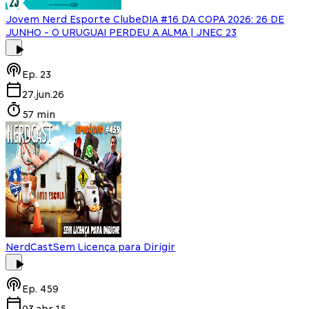
Jovem Nerd Esporte Clube
DIA #16 DA COPA 2026: 26 DE
JUNHO - O URUGUAI PERDEU A ALMA | JNEC 23
Ep.
23
27.jun.26
57 min
NerdCast
Sem Licença para Dirigir
Ep.
459
03.abr.15