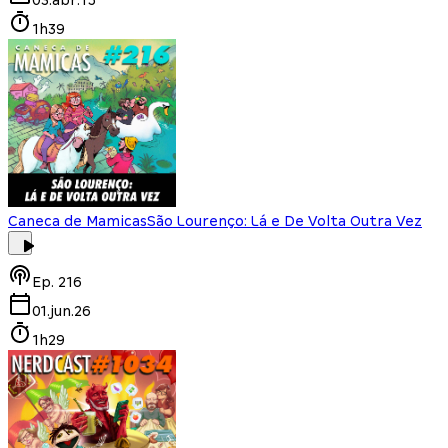
1h39
Caneca de Mamicas
São Lourenço: Lá e De Volta Outra Vez
Ep.
216
01.jun.26
1h29