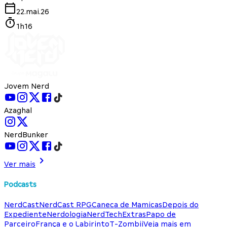
22.mai.26
1h16
Jovem Nerd
Azaghal
NerdBunker
Ver mais
Podcasts
NerdCast
NerdCast RPG
Caneca de Mamicas
Depois do
Expediente
Nerdologia
NerdTech
Extras
Papo de
Parceiro
França e o Labirinto
T-Zombii
Veja mais em