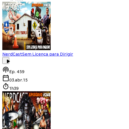
NerdCast
Sem Licença para Dirigir
Ep.
459
03.abr.15
1h39