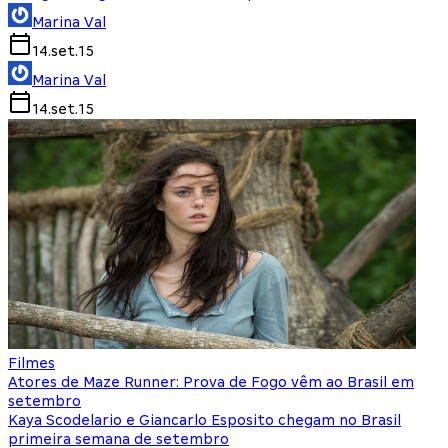
Marina Val
14.set.15
Marina Val
14.set.15
Filmes
Atores de Maze Runner: Prova de Fogo vêm ao Brasil em
setembro
Kaya Scodelario e Giancarlo Esposito chegam no Brasil
primeira semana de setembro