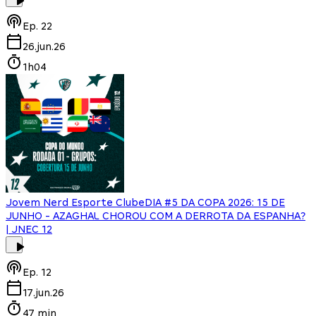
Ep.
22
26.jun.26
1h04
Jovem Nerd Esporte Clube
DIA #5 DA COPA 2026: 15 DE
JUNHO - AZAGHAL CHOROU COM A DERROTA DA ESPANHA?
| JNEC 12
Ep.
12
17.jun.26
47 min