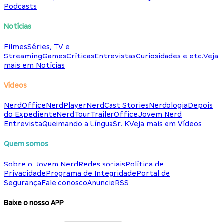
Podcasts
Notícias
Filmes
Séries, TV e
Streaming
Games
Críticas
Entrevistas
Curiosidades e etc.
Veja
mais em Notícias
Vídeos
NerdOffice
NerdPlayer
NerdCast Stories
Nerdologia
Depois
do Expediente
NerdTour
TrailerOffice
Jovem Nerd
Entrevista
Queimando a Língua
Sr. K
Veja mais em Vídeos
Quem somos
Sobre o Jovem Nerd
Redes sociais
Política de
Privacidade
Programa de Integridade
Portal de
Segurança
Fale conosco
Anuncie
RSS
Baixe o nosso APP