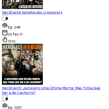
NerdCast
A batalha dos crossovers
Ep.
248
25.fev.11
1h12
NerdCast
O Justiceiro Uma Última Morte: Mas Tinha Que
Ser a do Cachorro?
Ep.
1031