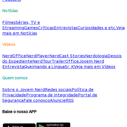
Notícias
Filmes
Séries, TV e
Streaming
Games
Críticas
Entrevistas
Curiosidades e etc.
Veja
mais em Notícias
Vídeos
NerdOffice
NerdPlayer
NerdCast Stories
Nerdologia
Depois
do Expediente
NerdTour
TrailerOffice
Jovem Nerd
Entrevista
Queimando a Língua
Sr. K
Veja mais em Vídeos
Quem somos
Sobre o Jovem Nerd
Redes sociais
Política de
Privacidade
Programa de Integridade
Portal de
Segurança
Fale conosco
Anuncie
RSS
Baixe o nosso APP