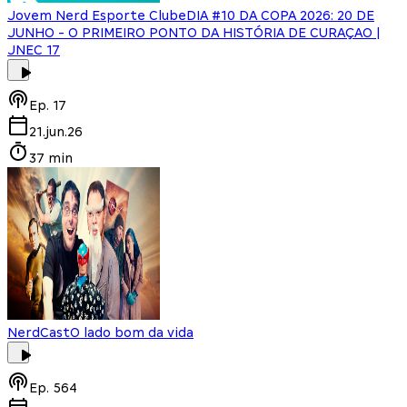
Jovem Nerd Esporte Clube
DIA #10 DA COPA 2026: 20 DE
JUNHO - O PRIMEIRO PONTO DA HISTÓRIA DE CURAÇAO |
JNEC 17
Ep.
17
21.jun.26
37 min
NerdCast
O lado bom da vida
Ep.
564