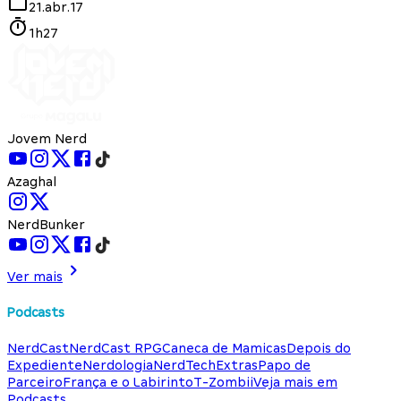
21.abr.17
1h27
Jovem Nerd
Azaghal
NerdBunker
Ver mais
Podcasts
NerdCast
NerdCast RPG
Caneca de Mamicas
Depois do
Expediente
Nerdologia
NerdTech
Extras
Papo de
Parceiro
França e o Labirinto
T-Zombii
Veja mais em
Podcasts