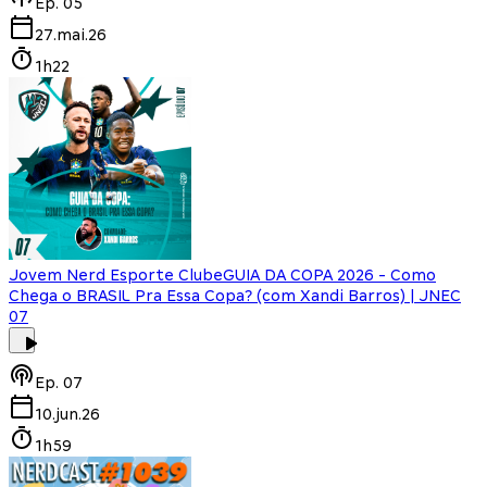
Ep.
05
27.mai.26
1h22
Jovem Nerd Esporte Clube
GUIA DA COPA 2026 - Como
Chega o BRASIL Pra Essa Copa? (com Xandi Barros) | JNEC
07
Ep.
07
10.jun.26
1h59