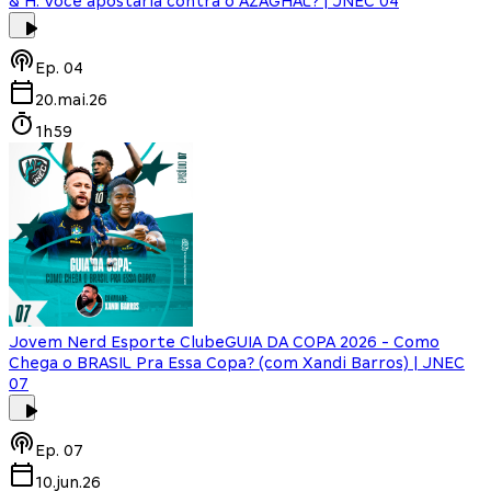
& H: Você apostaria contra o AZAGHAL? | JNEC 04
Ep.
04
20.mai.26
1h59
Jovem Nerd Esporte Clube
GUIA DA COPA 2026 - Como
Chega o BRASIL Pra Essa Copa? (com Xandi Barros) | JNEC
07
Ep.
07
10.jun.26