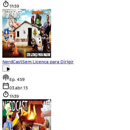
1h59
NerdCast
Sem Licença para Dirigir
Ep.
459
03.abr.15
1h39