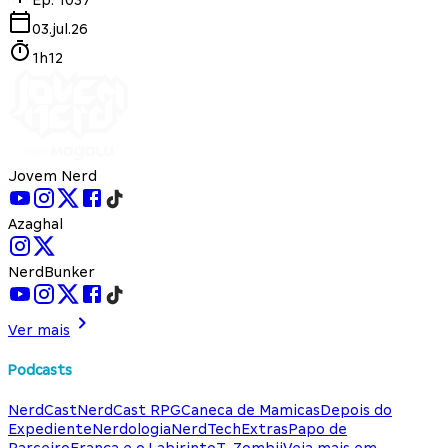
03.jul.26
1h12
Jovem Nerd
Azaghal
NerdBunker
Ver mais
Podcasts
NerdCast
NerdCast RPG
Caneca de Mamicas
Depois do
Expediente
Nerdologia
NerdTech
Extras
Papo de