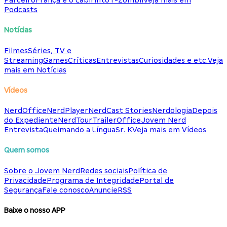
Parceiro
França e o Labirinto
T-Zombii
Veja mais em
Podcasts
Notícias
Filmes
Séries, TV e
Streaming
Games
Críticas
Entrevistas
Curiosidades e etc.
Veja
mais em Notícias
Vídeos
NerdOffice
NerdPlayer
NerdCast Stories
Nerdologia
Depois
do Expediente
NerdTour
TrailerOffice
Jovem Nerd
Entrevista
Queimando a Língua
Sr. K
Veja mais em Vídeos
Quem somos
Sobre o Jovem Nerd
Redes sociais
Política de
Privacidade
Programa de Integridade
Portal de
Segurança
Fale conosco
Anuncie
RSS
Baixe o nosso APP