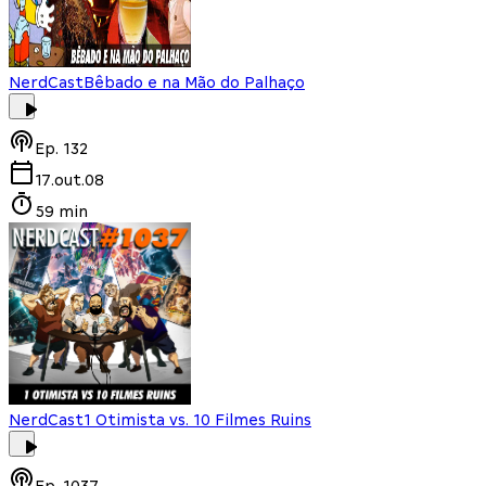
NerdCast
Bêbado e na Mão do Palhaço
Ep.
132
17.out.08
59 min
NerdCast
1 Otimista vs. 10 Filmes Ruins
Ep.
1037