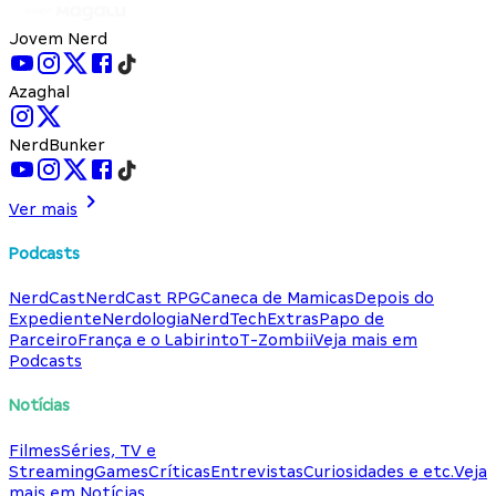
Jovem Nerd
Azaghal
NerdBunker
Ver mais
Podcasts
NerdCast
NerdCast RPG
Caneca de Mamicas
Depois do
Expediente
Nerdologia
NerdTech
Extras
Papo de
Parceiro
França e o Labirinto
T-Zombii
Veja mais em
Podcasts
Notícias
Filmes
Séries, TV e
Streaming
Games
Críticas
Entrevistas
Curiosidades e etc.
Veja
mais em Notícias