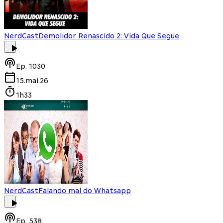
NerdCast
Demolidor Renascido 2: Vida Que Segue
Ep.
1030
15.mai.26
1h33
NerdCast
Falando mal do Whatsapp
Ep.
538