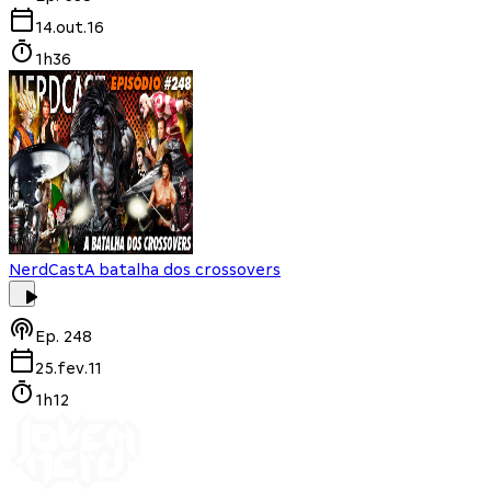
14.out.16
1h36
NerdCast
A batalha dos crossovers
Ep.
248
25.fev.11
1h12