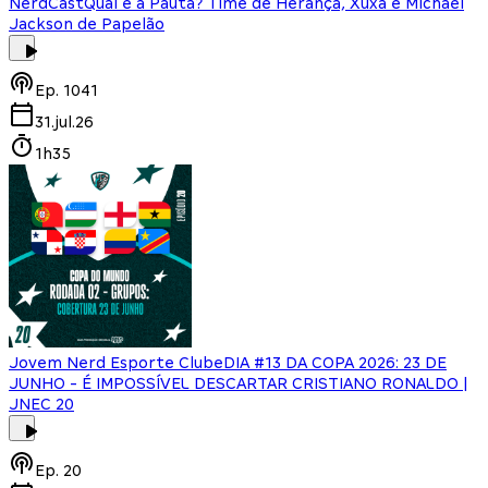
NerdCast
Qual é a Pauta? Time de Herança, Xuxa e Michael
Jackson de Papelão
Ep.
1041
31.jul.26
1h35
Jovem Nerd Esporte Clube
DIA #13 DA COPA 2026: 23 DE
JUNHO - É IMPOSSÍVEL DESCARTAR CRISTIANO RONALDO |
JNEC 20
Ep.
20