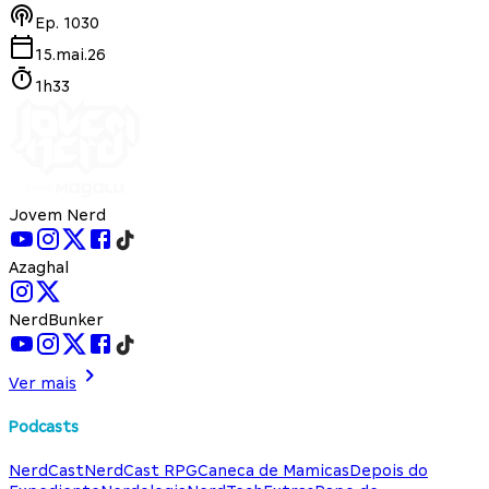
Ep.
1030
15.mai.26
1h33
Jovem Nerd
Azaghal
NerdBunker
Ver mais
Podcasts
NerdCast
NerdCast RPG
Caneca de Mamicas
Depois do