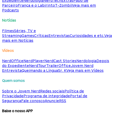
Expediente
Nerdologia
NerdTech
Extras
Papo de
Parceiro
França e o Labirinto
T-Zombii
Veja mais em
Podcasts
Notícias
Filmes
Séries, TV e
Streaming
Games
Críticas
Entrevistas
Curiosidades e etc.
Veja
mais em Notícias
Vídeos
NerdOffice
NerdPlayer
NerdCast Stories
Nerdologia
Depois
do Expediente
NerdTour
TrailerOffice
Jovem Nerd
Entrevista
Queimando a Língua
Sr. K
Veja mais em Vídeos
Quem somos
Sobre o Jovem Nerd
Redes sociais
Política de
Privacidade
Programa de Integridade
Portal de
Segurança
Fale conosco
Anuncie
RSS
Baixe o nosso APP