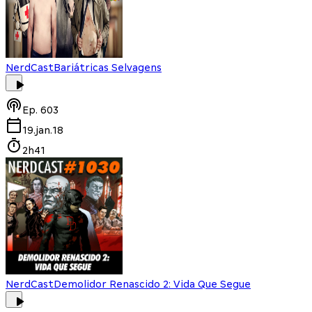
NerdCast
Bariátricas Selvagens
Ep.
603
19.jan.18
2h41
NerdCast
Demolidor Renascido 2: Vida Que Segue