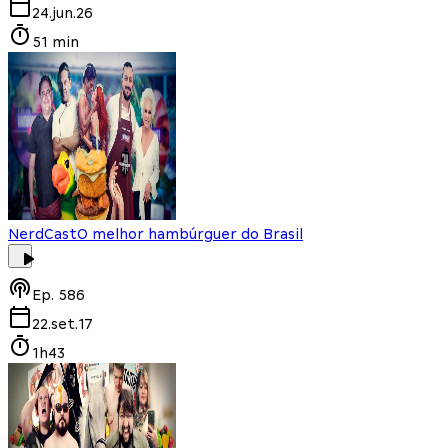
24.jun.26
51 min
NerdCast
O melhor hambúrguer do Brasil
Ep.
586
22.set.17
1h43