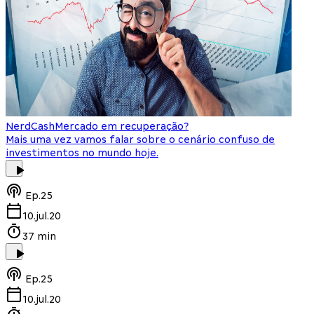
NerdCash
Mercado em recuperação?
Mais uma vez vamos falar sobre o cenário confuso de
investimentos no mundo hoje.
Ep.
25
10.jul.20
37 min
Ep.
25
10.jul.20