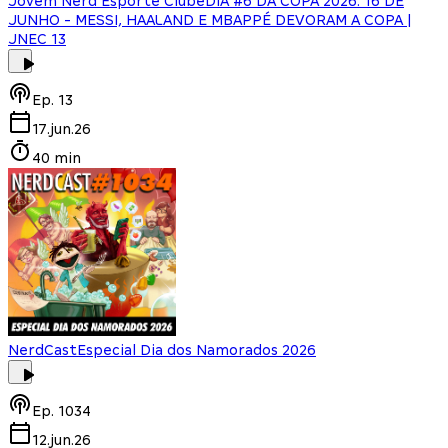
Jovem Nerd Esporte Clube
DIA #6 DA COPA 2026: 16 DE
JUNHO - MESSI, HAALAND E MBAPPÉ DEVORAM A COPA |
JNEC 13
Ep.
13
17.jun.26
40 min
NerdCast
Especial Dia dos Namorados 2026
Ep.
1034
12.jun.26