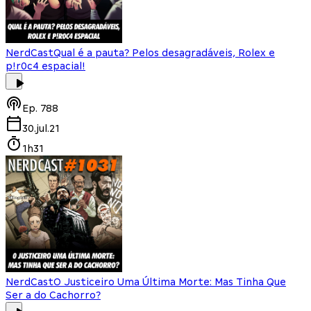
NerdCast
Qual é a pauta? Pelos desagradáveis, Rolex e
p!r0c4 espacial!
Ep.
788
30.jul.21
1h31
NerdCast
O Justiceiro Uma Última Morte: Mas Tinha Que
Ser a do Cachorro?