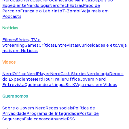
NerdCast
NerdCast RPG
Caneca de Mamicas
Depois do
Expediente
Nerdologia
NerdTech
Extras
Papo de
Parceiro
França e o Labirinto
T-Zombii
Veja mais em
Podcasts
Notícias
Filmes
Séries, TV e
Streaming
Games
Críticas
Entrevistas
Curiosidades e etc.
Veja
mais em Notícias
Vídeos
NerdOffice
NerdPlayer
NerdCast Stories
Nerdologia
Depois
do Expediente
NerdTour
TrailerOffice
Jovem Nerd
Entrevista
Queimando a Língua
Sr. K
Veja mais em Vídeos
Quem somos
Sobre o Jovem Nerd
Redes sociais
Política de
Privacidade
Programa de Integridade
Portal de
Segurança
Fale conosco
Anuncie
RSS