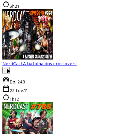
3h21
NerdCast
A batalha dos crossovers
Ep.
248
25.fev.11
1h12