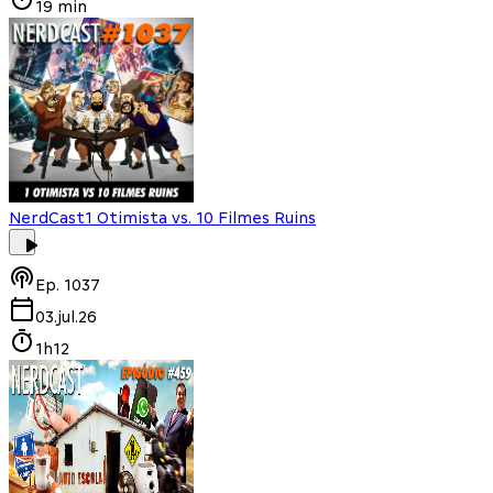
19 min
NerdCast
1 Otimista vs. 10 Filmes Ruins
Ep.
1037
03.jul.26
1h12