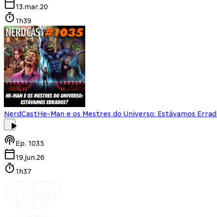
13.mar.20
1h39
NerdCast
He-Man e os Mestres do Universo: Estávamos Errad
Ep.
1035
19.jun.26
1h37