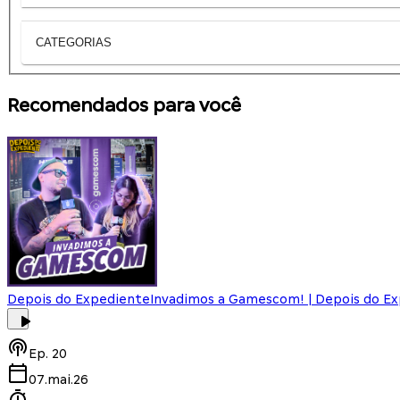
CATEGORIAS
Recomendados para você
Depois do Expediente
Invadimos a Gamescom! | Depois do E
Ep.
20
07.mai.26