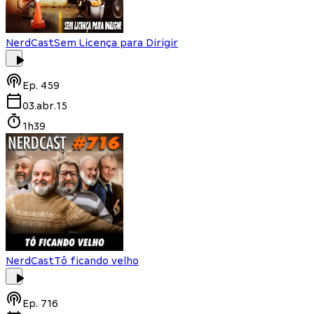
NerdCast
Sem Licença para Dirigir
Ep.
459
03.abr.15
1h39
NerdCast
Tô ficando velho
Ep.
716