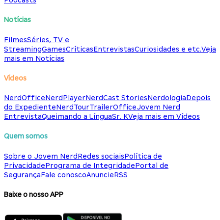
Podcasts
Notícias
Filmes
Séries, TV e
Streaming
Games
Críticas
Entrevistas
Curiosidades e etc.
Veja
mais em Notícias
Vídeos
NerdOffice
NerdPlayer
NerdCast Stories
Nerdologia
Depois
do Expediente
NerdTour
TrailerOffice
Jovem Nerd
Entrevista
Queimando a Língua
Sr. K
Veja mais em Vídeos
Quem somos
Sobre o Jovem Nerd
Redes sociais
Política de
Privacidade
Programa de Integridade
Portal de
Segurança
Fale conosco
Anuncie
RSS
Baixe o nosso APP