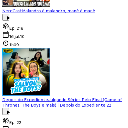
NerdCast
Malandro é malandro, mané é mané
Ep.
218
16.jul.10
1h09
Depois do Expediente
Julgando Séries Pelo Final (Game of
Thrones, The Boys e mais) | Depois do Expediente 22
Ep.
22