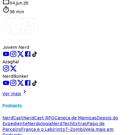
04.jun.26
36 min
Jovem Nerd
Azaghal
NerdBunker
Ver mais
Podcasts
NerdCast
NerdCast RPG
Caneca de Mamicas
Depois do
Expediente
Nerdologia
NerdTech
Extras
Papo de
Parceiro
França e o Labirinto
T-Zombii
Veja mais em