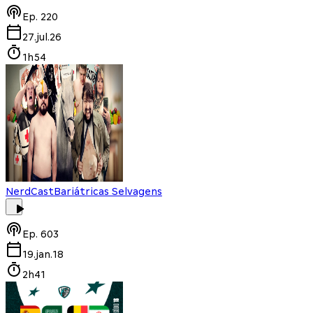
Ep.
220
27.jul.26
1h54
NerdCast
Bariátricas Selvagens
Ep.
603
19.jan.18
2h41