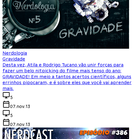
Nerdologia
Gravidade
Desta vez, Atila e Rodrigo Tucano vão unir forças para
fazer um belo nitpicking do filme mais tenso do ano:
GRAVIDADE! Em meio a tantos acertos científicos, alguns
errinhos pipocaram, e é sobre eles que você vai aprender
mais.
5
07.nov.13
5
07.nov.13