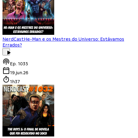
NerdCast
He-Man e os Mestres do Universo: Estávamos
Errados?
Ep.
1035
19.jun.26
1h37