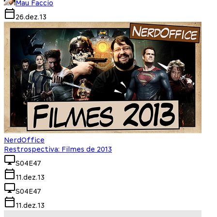
Mau Faccio
26.dez.13
NerdOffice
Restrospectiva: Filmes de 2013
S04E47
11.dez.13
S04E47
11.dez.13