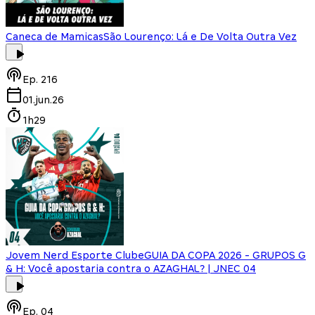
Caneca de Mamicas
São Lourenço: Lá e De Volta Outra Vez
Ep.
216
01.jun.26
1h29
Jovem Nerd Esporte Clube
GUIA DA COPA 2026 - GRUPOS G
& H: Você apostaria contra o AZAGHAL? | JNEC 04
Ep.
04