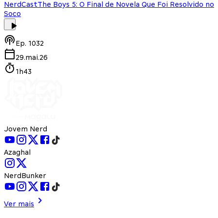
NerdCast
The Boys 5: O Final de Novela Que Foi Resolvido no
Soco
Ep.
1032
29.mai.26
1h43
Jovem Nerd
Azaghal
NerdBunker
Ver mais