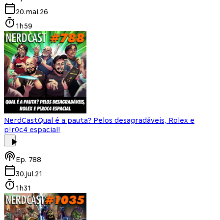
20.mai.26
1h59
NerdCast
Qual é a pauta? Pelos desagradáveis, Rolex e
p!r0c4 espacial!
Ep.
788
30.jul.21
1h31