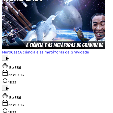
NerdCast
A ciência e as metáforas de Gravidade
Ep.
386
25.out.13
1h33
Ep.
386
25.out.13
1h33