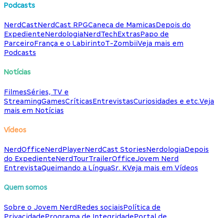
Podcasts
NerdCast
NerdCast RPG
Caneca de Mamicas
Depois do
Expediente
Nerdologia
NerdTech
Extras
Papo de
Parceiro
França e o Labirinto
T-Zombii
Veja mais em
Podcasts
Notícias
Filmes
Séries, TV e
Streaming
Games
Críticas
Entrevistas
Curiosidades e etc.
Veja
mais em Notícias
Vídeos
NerdOffice
NerdPlayer
NerdCast Stories
Nerdologia
Depois
do Expediente
NerdTour
TrailerOffice
Jovem Nerd
Entrevista
Queimando a Língua
Sr. K
Veja mais em Vídeos
Quem somos
Sobre o Jovem Nerd
Redes sociais
Política de
Privacidade
Programa de Integridade
Portal de