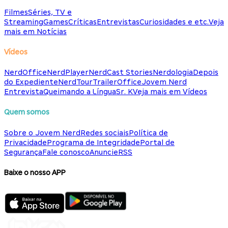
Filmes
Séries, TV e
Streaming
Games
Críticas
Entrevistas
Curiosidades e etc.
Veja
mais em Notícias
Vídeos
NerdOffice
NerdPlayer
NerdCast Stories
Nerdologia
Depois
do Expediente
NerdTour
TrailerOffice
Jovem Nerd
Entrevista
Queimando a Língua
Sr. K
Veja mais em Vídeos
Quem somos
Sobre o Jovem Nerd
Redes sociais
Política de
Privacidade
Programa de Integridade
Portal de
Segurança
Fale conosco
Anuncie
RSS
Baixe o nosso APP