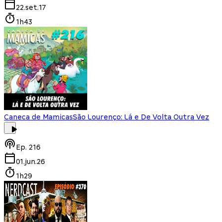
22.set.17
1h43
Caneca de Mamicas
São Lourenço: Lá e De Volta Outra Vez
Ep.
216
01.jun.26
1h29