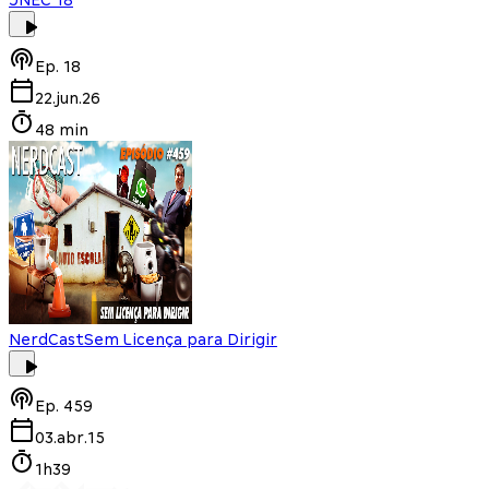
Ep.
18
22.jun.26
48 min
NerdCast
Sem Licença para Dirigir
Ep.
459
03.abr.15
1h39