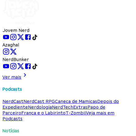
Jovem Nerd
Azaghal
NerdBunker
Ver mais
Podcasts
NerdCast
NerdCast RPG
Caneca de Mamicas
Depois do
Expediente
Nerdologia
NerdTech
Extras
Papo de
Parceiro
França e o Labirinto
T-Zombii
Veja mais em
Podcasts
Notícias