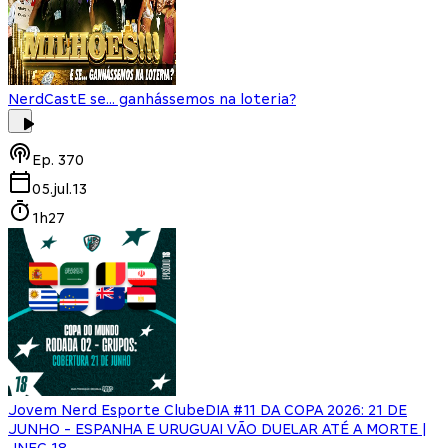
NerdCast
E se... ganhássemos na loteria?
Ep.
370
05.jul.13
1h27
Jovem Nerd Esporte Clube
DIA #11 DA COPA 2026: 21 DE
JUNHO - ESPANHA E URUGUAI VÃO DUELAR ATÉ A MORTE |
JNEC 18