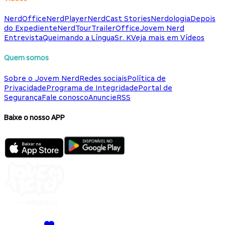
NerdOffice
NerdPlayer
NerdCast Stories
Nerdologia
Depois
do Expediente
NerdTour
TrailerOffice
Jovem Nerd
Entrevista
Queimando a Língua
Sr. K
Veja mais em Vídeos
Quem somos
Sobre o Jovem Nerd
Redes sociais
Política de
Privacidade
Programa de Integridade
Portal de
Segurança
Fale conosco
Anuncie
RSS
Baixe o nosso APP