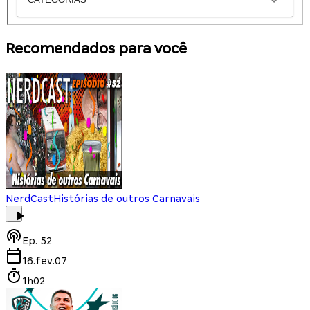
Recomendados para você
NerdCast
Histórias de outros Carnavais
Ep.
52
16.fev.07
1h02