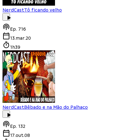
NerdCast
Tô ficando velho
Ep.
716
13.mar.20
1h39
NerdCast
Bêbado e na Mão do Palhaço
Ep.
132
17.out.08