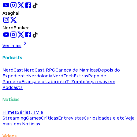
Azaghal
NerdBunker
Ver mais
Podcasts
NerdCast
NerdCast RPG
Caneca de Mamicas
Depois do
Expediente
Nerdologia
NerdTech
Extras
Papo de
Parceiro
França e o Labirinto
T-Zombii
Veja mais em
Podcasts
Notícias
Filmes
Séries, TV e
Streaming
Games
Críticas
Entrevistas
Curiosidades e etc.
Veja
mais em Notícias
Vídeos