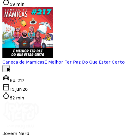
59 min
Caneca de Mamicas
É Melhor Ter Paz Do Que Estar Certo
Ep.
217
15.jun.26
52 min
Jovem Nerd