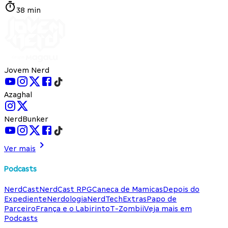
38 min
Jovem Nerd
Azaghal
NerdBunker
Ver mais
Podcasts
NerdCast
NerdCast RPG
Caneca de Mamicas
Depois do
Expediente
Nerdologia
NerdTech
Extras
Papo de
Parceiro
França e o Labirinto
T-Zombii
Veja mais em
Podcasts