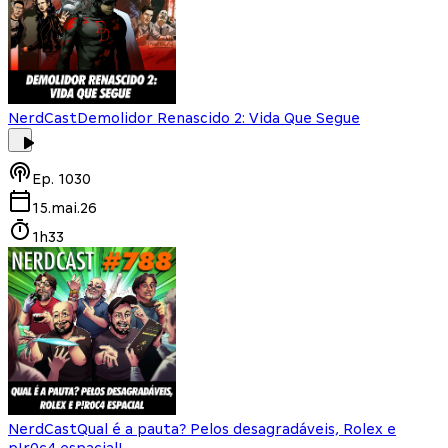
NerdCast
Demolidor Renascido 2: Vida Que Segue
Ep.
1030
15.mai.26
1h33
NerdCast
Qual é a pauta? Pelos desagradáveis, Rolex e
p!r0c4 espacial!