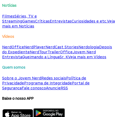
Notícias
Filmes
Séries, TV e
Streaming
Games
Críticas
Entrevistas
Curiosidades e etc.
Veja
mais em Notícias
Vídeos
NerdOffice
NerdPlayer
NerdCast Stories
Nerdologia
Depois
do Expediente
NerdTour
TrailerOffice
Jovem Nerd
Entrevista
Queimando a Língua
Sr. K
Veja mais em Vídeos
Quem somos
Sobre o Jovem Nerd
Redes sociais
Política de
Privacidade
Programa de Integridade
Portal de
Segurança
Fale conosco
Anuncie
RSS
Baixe o nosso APP