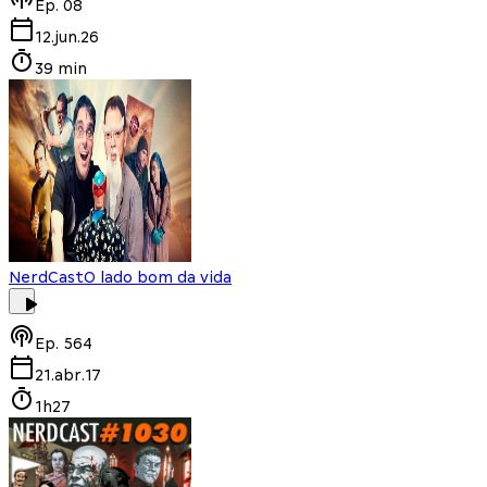
Ep.
08
12.jun.26
39 min
NerdCast
O lado bom da vida
Ep.
564
21.abr.17
1h27