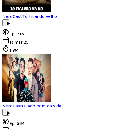
NerdCast
Tô ficando velho
Ep.
716
13.mar.20
1h39
NerdCast
O lado bom da vida
Ep.
564