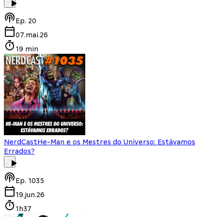
Ep.
20
07.mai.26
19 min
NerdCast
He-Man e os Mestres do Universo: Estávamos
Errados?
Ep.
1035
19.jun.26
1h37