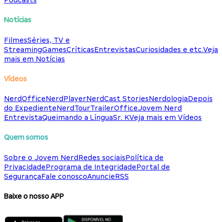
Podcasts
Notícias
Filmes
Séries, TV e
Streaming
Games
Críticas
Entrevistas
Curiosidades e etc.
Veja
mais em Notícias
Vídeos
NerdOffice
NerdPlayer
NerdCast Stories
Nerdologia
Depois
do Expediente
NerdTour
TrailerOffice
Jovem Nerd
Entrevista
Queimando a Língua
Sr. K
Veja mais em Vídeos
Quem somos
Sobre o Jovem Nerd
Redes sociais
Política de
Privacidade
Programa de Integridade
Portal de
Segurança
Fale conosco
Anuncie
RSS
Baixe o nosso APP