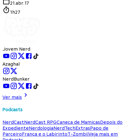
21.abr.17
1h27
Jovem Nerd
Azaghal
NerdBunker
Ver mais
Podcasts
NerdCast
NerdCast RPG
Caneca de Mamicas
Depois do
Expediente
Nerdologia
NerdTech
Extras
Papo de
Parceiro
França e o Labirinto
T-Zombii
Veja mais em