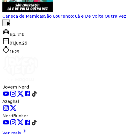
Caneca de Mamicas
São Lourenço: Lá e De Volta Outra Vez
Ep.
216
01.jun.26
1h29
Jovem Nerd
Azaghal
NerdBunker
Ver mais