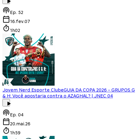
Ep.
52
16.fev.07
1h02
Jovem Nerd Esporte Clube
GUIA DA COPA 2026 - GRUPOS G
& H: Você apostaria contra o AZAGHAL? | JNEC 04
Ep.
04
20.mai.26
1h59