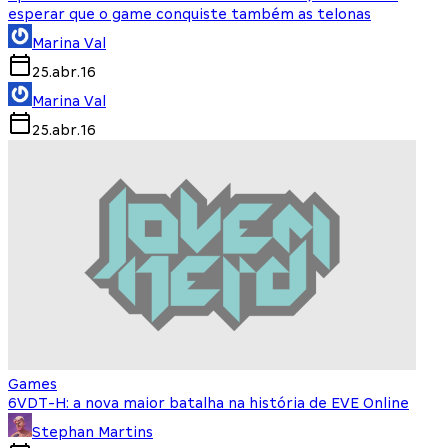
esperar que o game conquiste também as telonas
Marina Val
25.abr.16
Marina Val
25.abr.16
Games
6VDT-H: a nova maior batalha na história de EVE Online
Stephan Martins