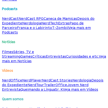
Podcasts
NerdCast
NerdCast RPG
Caneca de Mamicas
Depois do
Expediente
Nerdologia
NerdTech
Extras
Papo de
Parceiro
França e o Labirinto
T-Zombii
Veja mais em
Podcasts
Notícias
Filmes
Séries, TV e
Streaming
Games
Críticas
Entrevistas
Curiosidades e etc.
Veja
mais em Notícias
Vídeos
NerdOffice
NerdPlayer
NerdCast Stories
Nerdologia
Depois
do Expediente
NerdTour
TrailerOffice
Jovem Nerd
Entrevista
Queimando a Língua
Sr. K
Veja mais em Vídeos
Quem somos