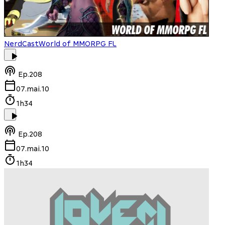
NerdCast
World of MMORPG FL
Ep.
208
07.mai.10
1h34
Ep.
208
07.mai.10
1h34