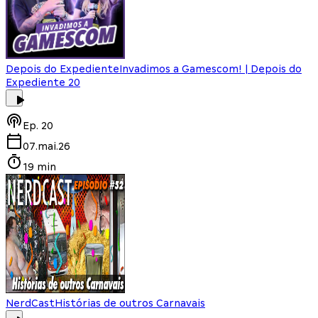
Depois do Expediente
Invadimos a Gamescom! | Depois do
Expediente 20
Ep.
20
07.mai.26
19 min
NerdCast
Histórias de outros Carnavais