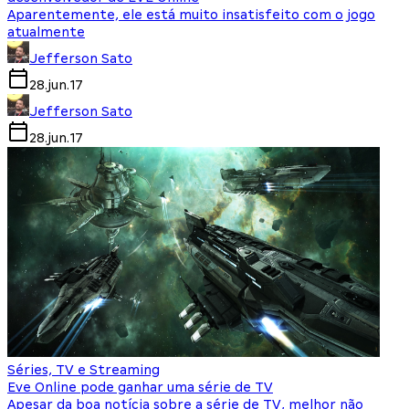
Aparentemente, ele está muito insatisfeito com o jogo
atualmente
Jefferson Sato
28.jun.17
Jefferson Sato
28.jun.17
Séries, TV e Streaming
Eve Online pode ganhar uma série de TV
Apesar da boa notícia sobre a série de TV, melhor não