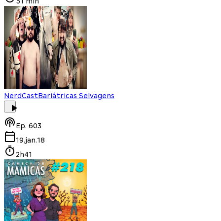
51 min
NerdCast
Bariátricas Selvagens
Ep.
603
19.jan.18
2h41