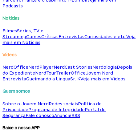
Parceiro
França e o Labirinto
T-Zombii
Veja mais em
Podcasts
Notícias
Filmes
Séries, TV e
Streaming
Games
Críticas
Entrevistas
Curiosidades e etc.
Veja
mais em Notícias
Vídeos
NerdOffice
NerdPlayer
NerdCast Stories
Nerdologia
Depois
do Expediente
NerdTour
TrailerOffice
Jovem Nerd
Entrevista
Queimando a Língua
Sr. K
Veja mais em Vídeos
Quem somos
Sobre o Jovem Nerd
Redes sociais
Política de
Privacidade
Programa de Integridade
Portal de
Segurança
Fale conosco
Anuncie
RSS
Baixe o nosso APP