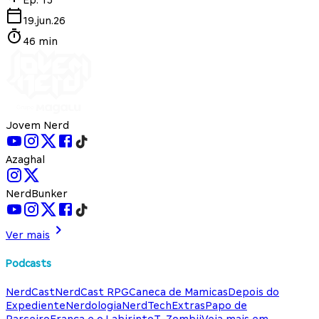
19.jun.26
46 min
Jovem Nerd
Azaghal
NerdBunker
Ver mais
Podcasts
NerdCast
NerdCast RPG
Caneca de Mamicas
Depois do
Expediente
Nerdologia
NerdTech
Extras
Papo de