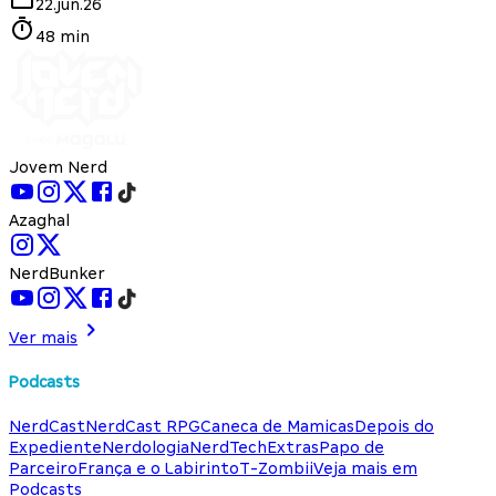
22.jun.26
48 min
Jovem Nerd
Azaghal
NerdBunker
Ver mais
Podcasts
NerdCast
NerdCast RPG
Caneca de Mamicas
Depois do
Expediente
Nerdologia
NerdTech
Extras
Papo de
Parceiro
França e o Labirinto
T-Zombii
Veja mais em
Podcasts