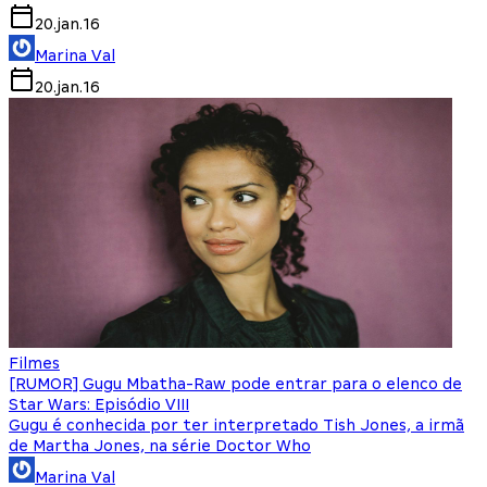
20.jan.16
Marina Val
20.jan.16
Filmes
[RUMOR] Gugu Mbatha-Raw pode entrar para o elenco de
Star Wars: Episódio VIII
Gugu é conhecida por ter interpretado Tish Jones, a irmã
de Martha Jones, na série Doctor Who
Marina Val