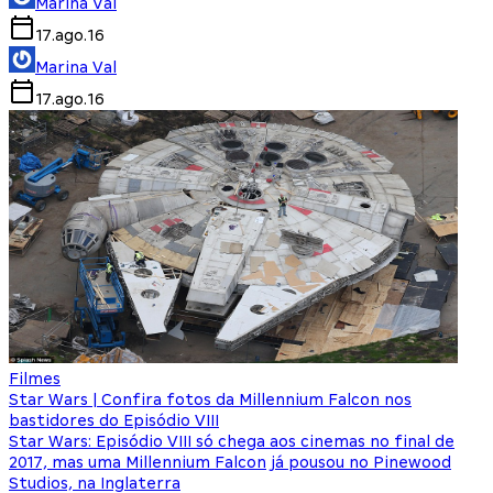
Marina Val
17.ago.16
Marina Val
17.ago.16
Filmes
Star Wars | Confira fotos da Millennium Falcon nos
bastidores do Episódio VIII
Star Wars: Episódio VIII só chega aos cinemas no final de
2017, mas uma Millennium Falcon já pousou no Pinewood
Studios, na Inglaterra