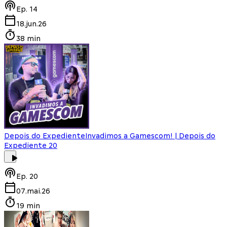
Ep.
14
18.jun.26
38 min
Depois do Expediente
Invadimos a Gamescom! | Depois do
Expediente 20
Ep.
20
07.mai.26
19 min