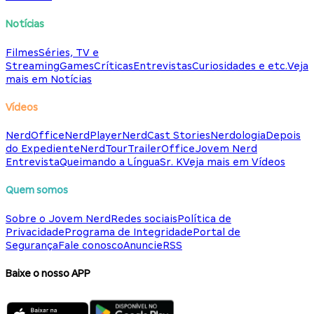
Notícias
Filmes
Séries, TV e
Streaming
Games
Críticas
Entrevistas
Curiosidades e etc.
Veja
mais em Notícias
Vídeos
NerdOffice
NerdPlayer
NerdCast Stories
Nerdologia
Depois
do Expediente
NerdTour
TrailerOffice
Jovem Nerd
Entrevista
Queimando a Língua
Sr. K
Veja mais em Vídeos
Quem somos
Sobre o Jovem Nerd
Redes sociais
Política de
Privacidade
Programa de Integridade
Portal de
Segurança
Fale conosco
Anuncie
RSS
Baixe o nosso APP