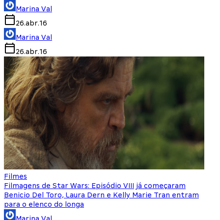
Marina Val
26.abr.16
Marina Val
26.abr.16
Filmes
Filmagens de Star Wars: Episódio VIII já começaram
Benicio Del Toro, Laura Dern e Kelly Marie Tran entram
para o elenco do longa
Marina Val