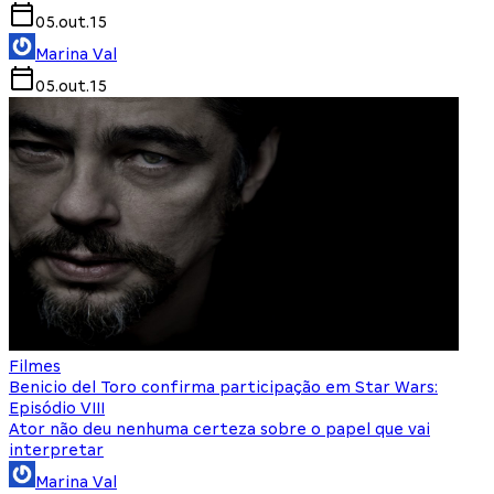
05.out.15
Marina Val
05.out.15
Filmes
Benicio del Toro confirma participação em Star Wars:
Episódio VIII
Ator não deu nenhuma certeza sobre o papel que vai
interpretar
Marina Val