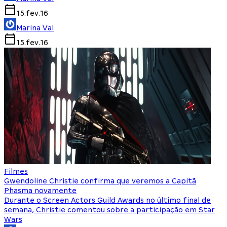
15.fev.16
Marina Val
15.fev.16
Filmes
Gwendoline Christie confirma que veremos a Capitã
Phasma novamente
Durante o Screen Actors Guild Awards no último final de
semana, Christie comentou sobre a participação em Star
Wars