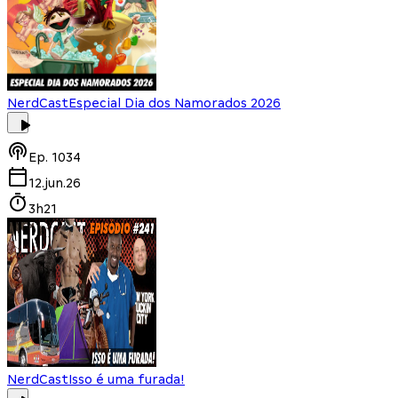
NerdCast
Especial Dia dos Namorados 2026
Ep.
1034
12.jun.26
3h21
NerdCast
Isso é uma furada!