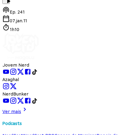
Ep.
241
07.jan.11
1h10
Jovem Nerd
Azaghal
NerdBunker
Ver mais
Podcasts