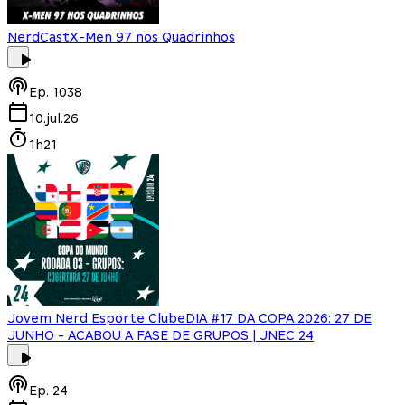
NerdCast
X-Men 97 nos Quadrinhos
Ep.
1038
10.jul.26
1h21
Jovem Nerd Esporte Clube
DIA #17 DA COPA 2026: 27 DE
JUNHO - ACABOU A FASE DE GRUPOS | JNEC 24
Ep.
24