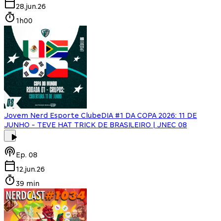
28.jun.26
1h00
Jovem Nerd Esporte Clube
DIA #1 DA COPA 2026: 11 DE
JUNHO - TEVE HAT TRICK DE BRASILEIRO | JNEC 08
Ep.
08
12.jun.26
39 min