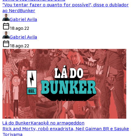
“Vou tentar fazer o quanto for possível”, disse o dublador
ao NerdBunker
Gabriel Avila
18.ago.22
Gabriel Avila
18.ago.22
Lá do Bunker
Karaokê no armageddon
Rick and Morty, robô enxadrista, Neil Gaiman BR e Sasuke
Toriyama