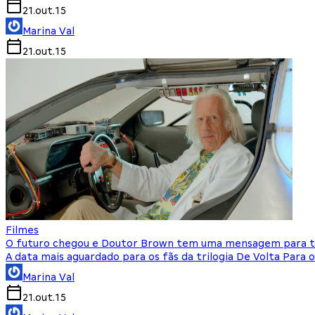
21.out.15
Marina Val
21.out.15
Filmes
O futuro chegou e Doutor Brown tem uma mensagem para t
A data mais aguardado para os fãs da trilogia De Volta Para
Marina Val
21.out.15