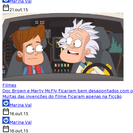
Marina Val
21.out.15
Filmes
Doc Brown e Marty McFly ficariam bem desapontados com o
Muitas das invenções do filme ficaram apenas na ficção
Marina Val
16.out.15
Marina Val
16.out.15