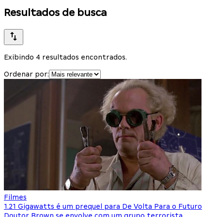
Resultados de busca
Exibindo 4 resultados encontrados.
Ordenar por:
Filmes
1.21 Gigawatts é um prequel para De Volta Para o Futuro
Doutor Brown se envolve com um grupo terrorista