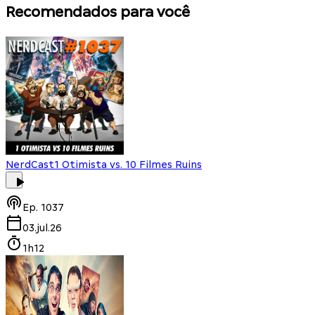
Recomendados para você
NerdCast
1 Otimista vs. 10 Filmes Ruins
Ep.
1037
03.jul.26
1h12