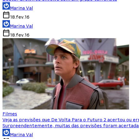
Marina Val
18.fev.16
Marina Val
18.fev.16
Filmes
Veja as previsões que De Volta Para o Futuro 2 acertou ou er
Surpreendentemente, muitas das previsões foram acertada
Marina Val