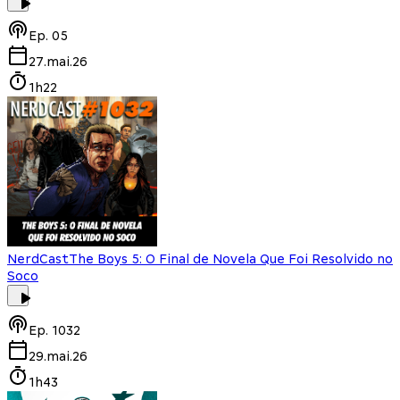
Ep.
05
27.mai.26
1h22
NerdCast
The Boys 5: O Final de Novela Que Foi Resolvido no
Soco
Ep.
1032
29.mai.26
1h43