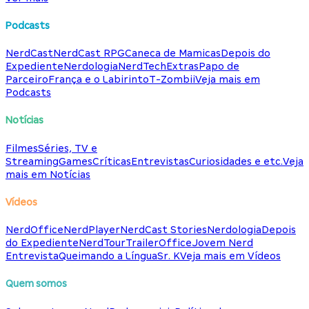
Podcasts
NerdCast
NerdCast RPG
Caneca de Mamicas
Depois do
Expediente
Nerdologia
NerdTech
Extras
Papo de
Parceiro
França e o Labirinto
T-Zombii
Veja mais em
Podcasts
Notícias
Filmes
Séries, TV e
Streaming
Games
Críticas
Entrevistas
Curiosidades e etc.
Veja
mais em Notícias
Vídeos
NerdOffice
NerdPlayer
NerdCast Stories
Nerdologia
Depois
do Expediente
NerdTour
TrailerOffice
Jovem Nerd
Entrevista
Queimando a Língua
Sr. K
Veja mais em Vídeos
Quem somos