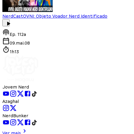
NerdCast
OVNI: Objeto Voador Nerd Identificado
Ep.
112a
09.mai.08
1h13
Jovem Nerd
Azaghal
NerdBunker
Ver mais