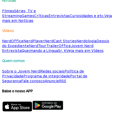
Notícias
Filmes
Séries, TV e
Streaming
Games
Críticas
Entrevistas
Curiosidades e etc.
Veja
mais em Notícias
Vídeos
NerdOffice
NerdPlayer
NerdCast Stories
Nerdologia
Depois
do Expediente
NerdTour
TrailerOffice
Jovem Nerd
Entrevista
Queimando a Língua
Sr. K
Veja mais em Vídeos
Quem somos
Sobre o Jovem Nerd
Redes sociais
Política de
Privacidade
Programa de Integridade
Portal de
Segurança
Fale conosco
Anuncie
RSS
Baixe o nosso APP