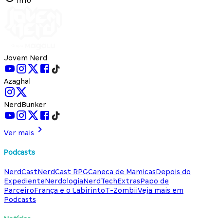
1h10
Jovem Nerd
Azaghal
NerdBunker
Ver mais
Podcasts
NerdCast
NerdCast RPG
Caneca de Mamicas
Depois do
Expediente
Nerdologia
NerdTech
Extras
Papo de
Parceiro
França e o Labirinto
T-Zombii
Veja mais em
Podcasts