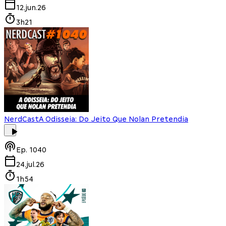
12.jun.26
3h21
NerdCast
A Odisseia: Do Jeito Que Nolan Pretendia
Ep.
1040
24.jul.26
1h54