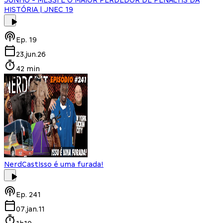
HISTÓRIA | JNEC 19
Ep.
19
23.jun.26
42 min
NerdCast
Isso é uma furada!
Ep.
241
07.jan.11