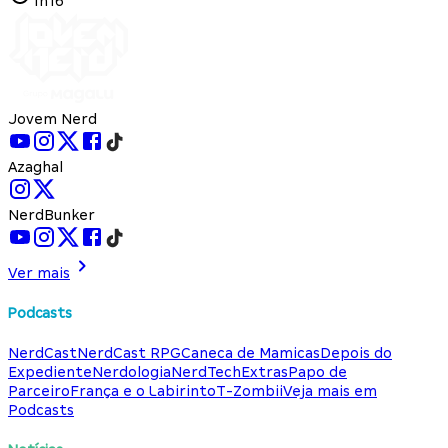
1h16
Jovem Nerd
Azaghal
NerdBunker
Ver mais
Podcasts
NerdCast
NerdCast RPG
Caneca de Mamicas
Depois do
Expediente
Nerdologia
NerdTech
Extras
Papo de
Parceiro
França e o Labirinto
T-Zombii
Veja mais em
Podcasts