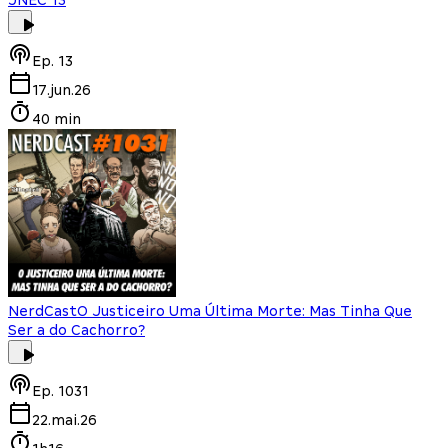
Ep.
13
17.jun.26
40 min
NerdCast
O Justiceiro Uma Última Morte: Mas Tinha Que
Ser a do Cachorro?
Ep.
1031
22.mai.26