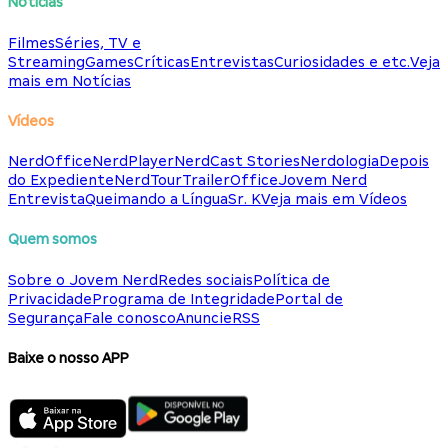
Notícias
Filmes
Séries, TV e
Streaming
Games
Críticas
Entrevistas
Curiosidades e etc.
Veja
mais em Notícias
Vídeos
NerdOffice
NerdPlayer
NerdCast Stories
Nerdologia
Depois
do Expediente
NerdTour
TrailerOffice
Jovem Nerd
Entrevista
Queimando a Língua
Sr. K
Veja mais em Vídeos
Quem somos
Sobre o Jovem Nerd
Redes sociais
Política de
Privacidade
Programa de Integridade
Portal de
Segurança
Fale conosco
Anuncie
RSS
Baixe o nosso APP