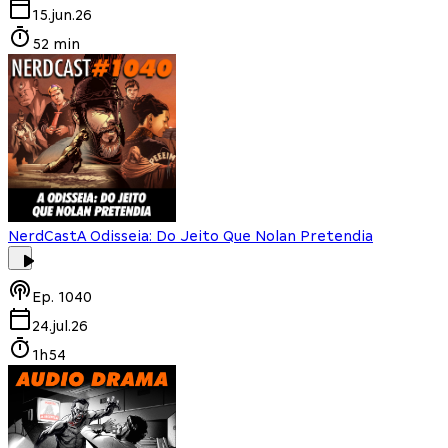
15.jun.26
52 min
NerdCast
A Odisseia: Do Jeito Que Nolan Pretendia
Ep.
1040
24.jul.26
1h54