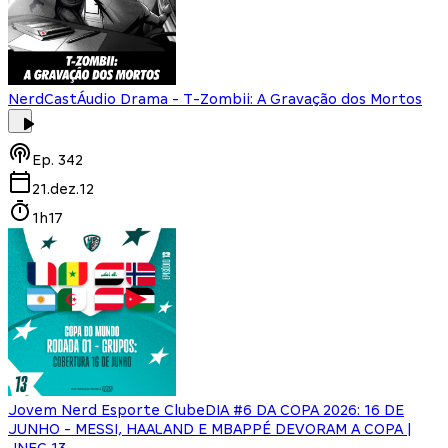
NerdCast
Áudio Drama - T-Zombii: A Gravação dos Mortos
Ep.
342
21.dez.12
1h17
Jovem Nerd Esporte Clube
DIA #6 DA COPA 2026: 16 DE
JUNHO - MESSI, HAALAND E MBAPPÉ DEVORAM A COPA |
JNEC 13