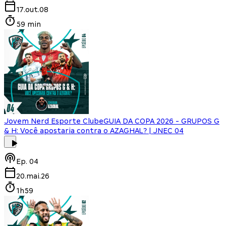
17.out.08
59 min
Jovem Nerd Esporte Clube
GUIA DA COPA 2026 - GRUPOS G
& H: Você apostaria contra o AZAGHAL? | JNEC 04
Ep.
04
20.mai.26
1h59