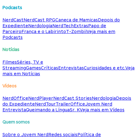
Podcasts
NerdCast
NerdCast RPG
Caneca de Mamicas
Depois do
Expediente
Nerdologia
NerdTech
Extras
Papo de
Parceiro
França e o Labirinto
T-Zombii
Veja mais em
Podcasts
Notícias
Filmes
Séries, TV e
Streaming
Games
Críticas
Entrevistas
Curiosidades e etc.
Veja
mais em Notícias
Vídeos
NerdOffice
NerdPlayer
NerdCast Stories
Nerdologia
Depois
do Expediente
NerdTour
TrailerOffice
Jovem Nerd
Entrevista
Queimando a Língua
Sr. K
Veja mais em Vídeos
Quem somos
Sobre o Jovem Nerd
Redes sociais
Política de