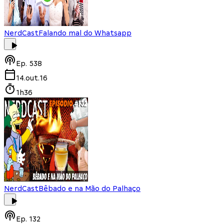
NerdCast
Falando mal do Whatsapp
Ep.
538
14.out.16
1h36
NerdCast
Bêbado e na Mão do Palhaço
Ep.
132