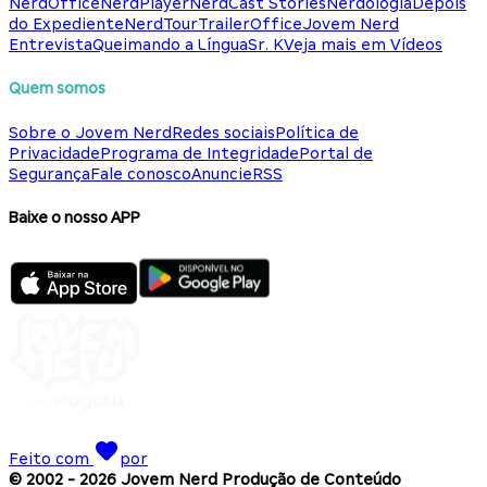
NerdOffice
NerdPlayer
NerdCast Stories
Nerdologia
Depois
do Expediente
NerdTour
TrailerOffice
Jovem Nerd
Entrevista
Queimando a Língua
Sr. K
Veja mais em Vídeos
Quem somos
Sobre o Jovem Nerd
Redes sociais
Política de
Privacidade
Programa de Integridade
Portal de
Segurança
Fale conosco
Anuncie
RSS
Baixe o nosso APP
Feito com
por
© 2002 -
2026
Jovem Nerd Produção de Conteúdo