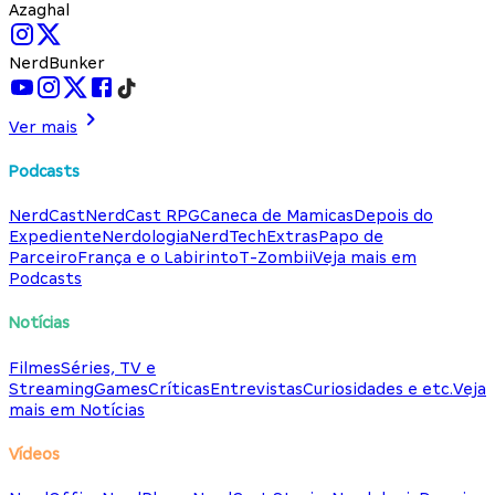
Azaghal
NerdBunker
Ver mais
Podcasts
NerdCast
NerdCast RPG
Caneca de Mamicas
Depois do
Expediente
Nerdologia
NerdTech
Extras
Papo de
Parceiro
França e o Labirinto
T-Zombii
Veja mais em
Podcasts
Notícias
Filmes
Séries, TV e
Streaming
Games
Críticas
Entrevistas
Curiosidades e etc.
Veja
mais em Notícias
Vídeos