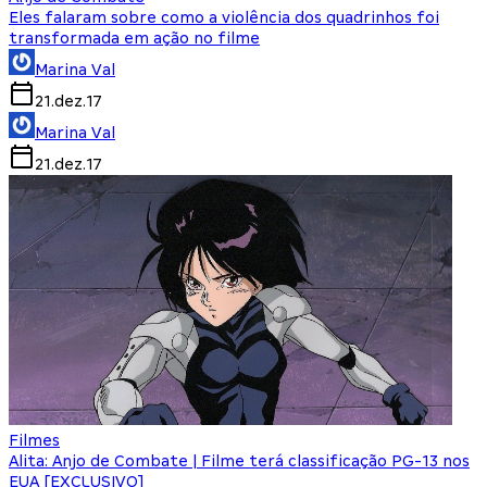
Eles falaram sobre como a violência dos quadrinhos foi
transformada em ação no filme
Marina Val
21.dez.17
Marina Val
21.dez.17
Filmes
Alita: Anjo de Combate | Filme terá classificação PG-13 nos
EUA [EXCLUSIVO]