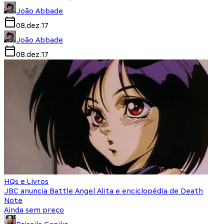
João Abbade
08.dez.17
João Abbade
08.dez.17
HQs e Livros
JBC anuncia Battle​ ​Angel​ ​Alita​ e enciclopédia de Death
Note
Ainda sem preço