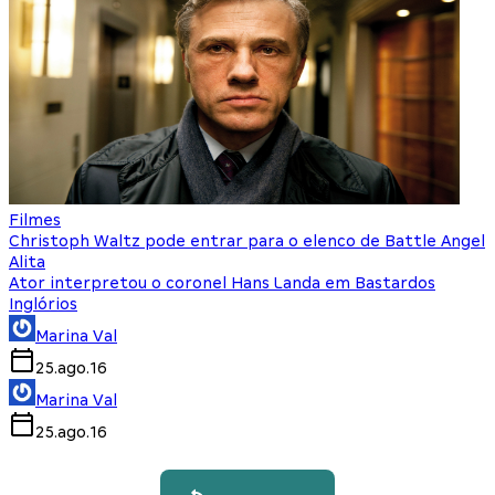
Filmes
Christoph Waltz pode entrar para o elenco de Battle Angel
Alita
Ator interpretou o coronel Hans Landa em Bastardos
Inglórios
Marina Val
25.ago.16
Marina Val
25.ago.16