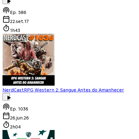
Ep.
586
22.set.17
1h43
NerdCast
RPG Western 2: Sangue Antes do Amanhecer
Ep.
1036
26.jun.26
2h04