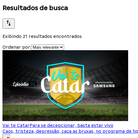
Resultados de busca
Exibindo 21 resultados encontrados.
Ordenar por:
Vai te Catar
Para se decepcionar, basta estar vivo
Caos, tristeza, depressão, caça as bruxas, no programa de ho