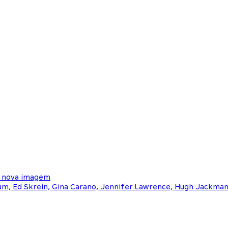
m nova imagem
tum, Ed Skrein, Gina Carano, Jennifer Lawrence, Hugh Jackman