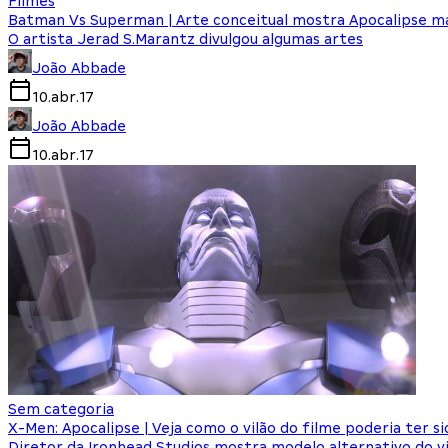
Filmes
Batman Vs Superman | Arte conceitual mostra Apocalipse ma
O artista Jerad S.Marantz divulgou algumas artes
João Abbade
10.abr.17
João Abbade
10.abr.17
Sem categoria
X-Men: Apocalipse | Veja como o vilão do filme poderia ter si
Diretor da Ironhead Studios mostra modelo alternativo do vi