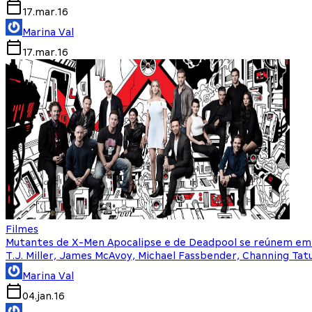
17.mar.16
Marina Val
17.mar.16
Filmes
Mutantes de X-Men Apocalipse e de Deadpool se reúnem e
T.J. Miller, James McAvoy, Michael Fassbender, Channing Ta
Marina Val
04.jan.16