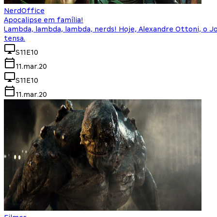
NerdOffice
Apocalipse em família!
Lambda, lambda, lambda, nerds! Hoje, Alexandre Ottoni, o Jo
tensa.
S11E10
11.mar.20
S11E10
11.mar.20