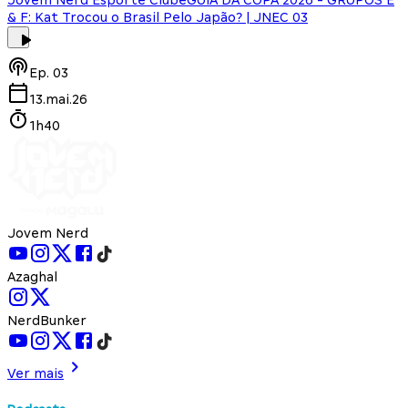
& F: Kat Trocou o Brasil Pelo Japão? | JNEC 03
Ep.
03
13.mai.26
1h40
Jovem Nerd
Azaghal
NerdBunker
Ver mais