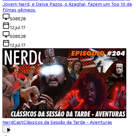
Jovem Nerd, e Deive Pazos, o Azaghal, fazem um Top 10 de
filmes gêmeos.
S08E28
12.jul.17
S08E28
12.jul.17
NerdCast
Clássicos da Sessão da Tarde - Aventuras