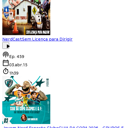
NerdCast
Sem Licença para Dirigir
Ep.
459
03.abr.15
1h39
Jovem Nerd Esporte Clube
GUIA DA COPA 2026 - GRUPOS E