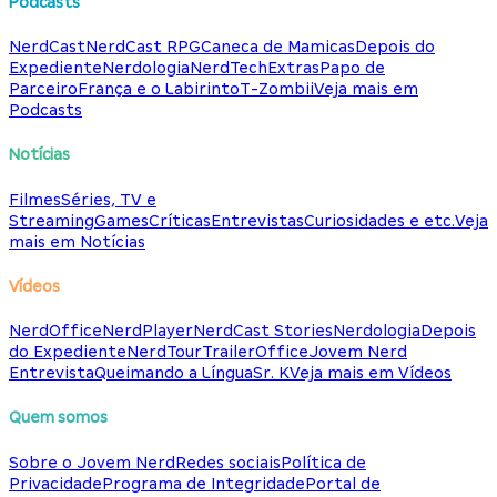
Podcasts
NerdCast
NerdCast RPG
Caneca de Mamicas
Depois do
Expediente
Nerdologia
NerdTech
Extras
Papo de
Parceiro
França e o Labirinto
T-Zombii
Veja mais em
Podcasts
Notícias
Filmes
Séries, TV e
Streaming
Games
Críticas
Entrevistas
Curiosidades e etc.
Veja
mais em Notícias
Vídeos
NerdOffice
NerdPlayer
NerdCast Stories
Nerdologia
Depois
do Expediente
NerdTour
TrailerOffice
Jovem Nerd
Entrevista
Queimando a Língua
Sr. K
Veja mais em Vídeos
Quem somos
Sobre o Jovem Nerd
Redes sociais
Política de
Privacidade
Programa de Integridade
Portal de