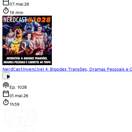
07.mai.26
19 min
NerdCast
Invencível 4: Bigodes Transões, Dramas Pessoais e 
Ep.
1028
01.mai.26
1h59