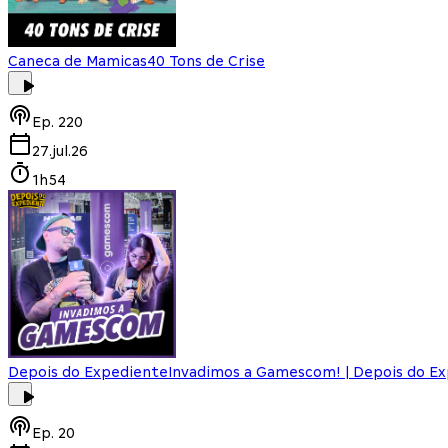
Caneca de Mamicas
40 Tons de Crise
Ep.
220
27.jul.26
1h54
Depois do Expediente
Invadimos a Gamescom! | Depois do E
Ep.
20