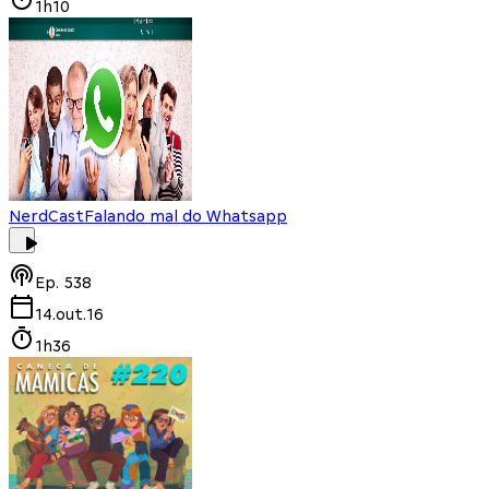
1h10
NerdCast
Falando mal do Whatsapp
Ep.
538
14.out.16
1h36