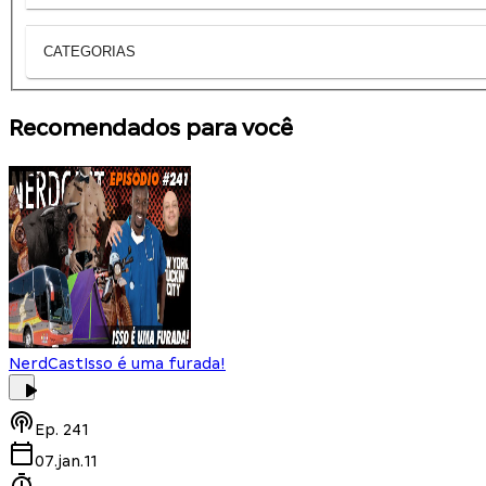
CATEGORIAS
Recomendados para você
NerdCast
Isso é uma furada!
Ep.
241
07.jan.11