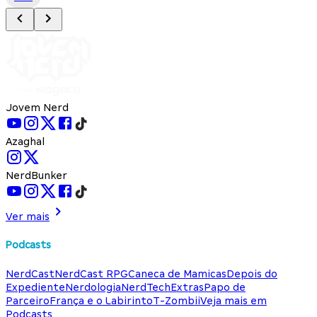
Jovem Nerd
Azaghal
NerdBunker
Ver mais
Podcasts
NerdCast
NerdCast RPG
Caneca de Mamicas
Depois do
Expediente
Nerdologia
NerdTech
Extras
Papo de
Parceiro
França e o Labirinto
T-Zombii
Veja mais em
Podcasts