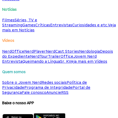
Notícias
Filmes
Séries, TV e
Streaming
Games
Críticas
Entrevistas
Curiosidades e etc.
Veja
mais em Notícias
Vídeos
NerdOffice
NerdPlayer
NerdCast Stories
Nerdologia
Depois
do Expediente
NerdTour
TrailerOffice
Jovem Nerd
Entrevista
Queimando a Língua
Sr. K
Veja mais em Vídeos
Quem somos
Sobre o Jovem Nerd
Redes sociais
Política de
Privacidade
Programa de Integridade
Portal de
Segurança
Fale conosco
Anuncie
RSS
Baixe o nosso APP