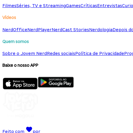
Filmes
Séries, TV e Streaming
Games
Críticas
Entrevistas
Curio
Vídeos
NerdOffice
NerdPlayer
NerdCast Stories
Nerdologia
Depois d
Quem somos
Sobre o Jovem Nerd
Redes sociais
Política de Privacidade
Pro
Baixe o nosso APP
Feito com
por