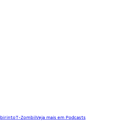
birinto
T-Zombii
Veja mais em Podcasts