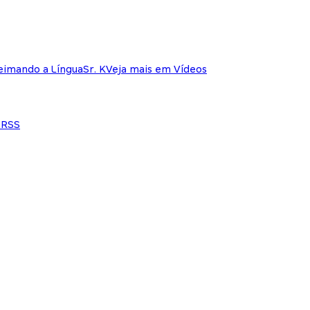
eimando a Língua
Sr. K
Veja mais em Vídeos
e
RSS