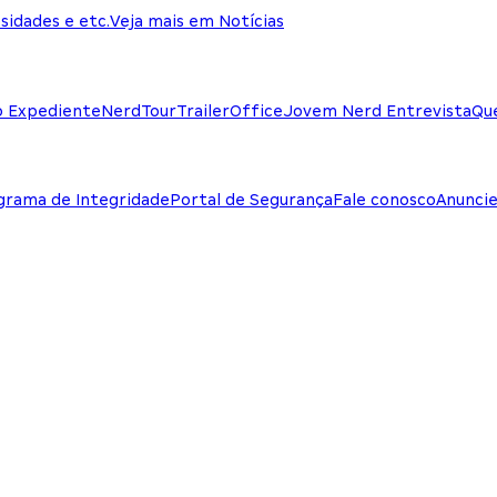
sidades e etc.
Veja mais em Notícias
o Expediente
NerdTour
TrailerOffice
Jovem Nerd Entrevista
Qu
grama de Integridade
Portal de Segurança
Fale conosco
Anunci