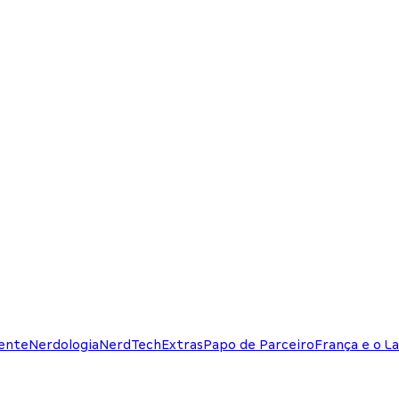
ente
Nerdologia
NerdTech
Extras
Papo de Parceiro
França e o La