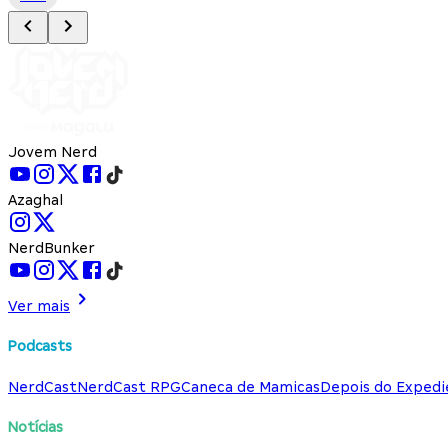
Jovem Nerd
Azaghal
NerdBunker
Ver mais
Podcasts
NerdCast
NerdCast RPG
Caneca de Mamicas
Depois do Expedi
Notícias