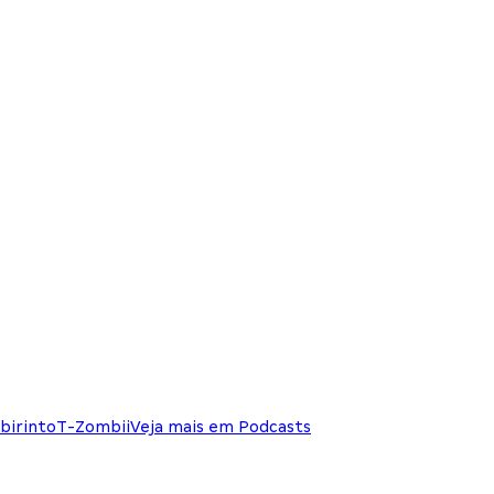
birinto
T-Zombii
Veja mais em Podcasts