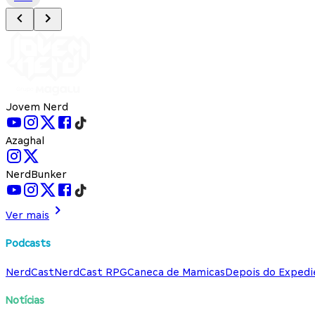
Jovem Nerd
Azaghal
NerdBunker
Ver mais
Podcasts
NerdCast
NerdCast RPG
Caneca de Mamicas
Depois do Expedi
Notícias