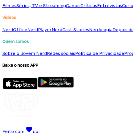
Filmes
Séries, TV e Streaming
Games
Críticas
Entrevistas
Curio
Vídeos
NerdOffice
NerdPlayer
NerdCast Stories
Nerdologia
Depois d
Quem somos
Sobre o Jovem Nerd
Redes sociais
Política de Privacidade
Pro
Baixe o nosso APP
Feito com
por