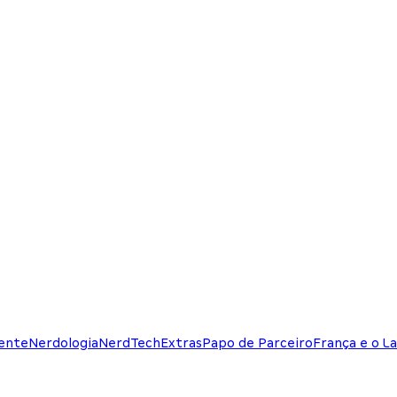
ente
Nerdologia
NerdTech
Extras
Papo de Parceiro
França e o La