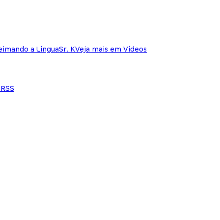
eimando a Língua
Sr. K
Veja mais em Vídeos
e
RSS