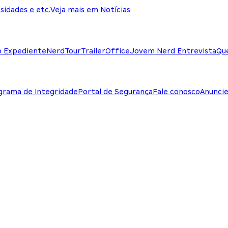
sidades e etc.
Veja mais em Notícias
o Expediente
NerdTour
TrailerOffice
Jovem Nerd Entrevista
Qu
grama de Integridade
Portal de Segurança
Fale conosco
Anunci