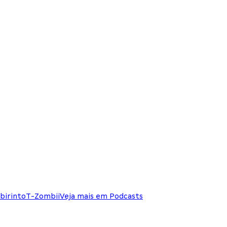
birinto
T-Zombii
Veja mais em Podcasts