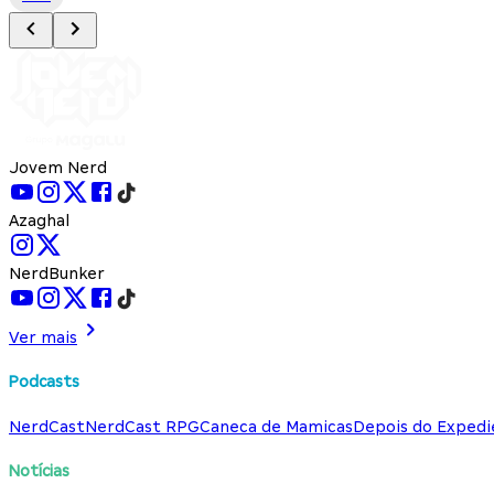
Jovem Nerd
Azaghal
NerdBunker
Ver mais
Podcasts
NerdCast
NerdCast RPG
Caneca de Mamicas
Depois do Expedi
Notícias