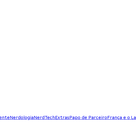
ente
Nerdologia
NerdTech
Extras
Papo de Parceiro
França e o La