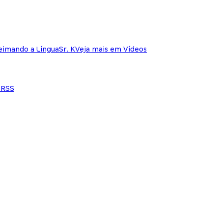
eimando a Língua
Sr. K
Veja mais em Vídeos
e
RSS