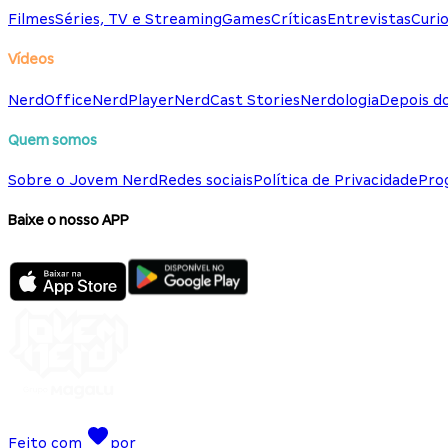
Filmes
Séries, TV e Streaming
Games
Críticas
Entrevistas
Curio
Vídeos
NerdOffice
NerdPlayer
NerdCast Stories
Nerdologia
Depois d
Quem somos
Sobre o Jovem Nerd
Redes sociais
Política de Privacidade
Pro
Baixe o nosso APP
Feito com
por