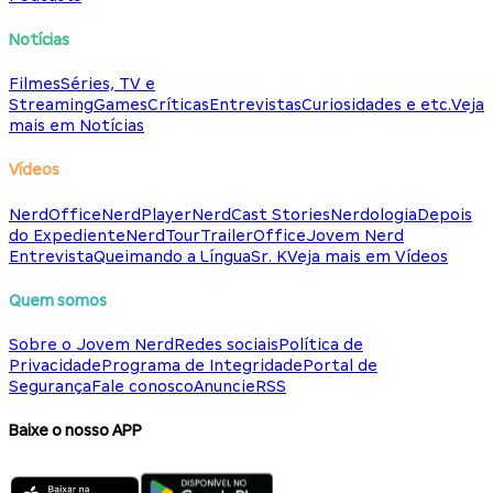
Notícias
Filmes
Séries, TV e
Streaming
Games
Críticas
Entrevistas
Curiosidades e etc.
Veja
mais em Notícias
Vídeos
NerdOffice
NerdPlayer
NerdCast Stories
Nerdologia
Depois
do Expediente
NerdTour
TrailerOffice
Jovem Nerd
Entrevista
Queimando a Língua
Sr. K
Veja mais em Vídeos
Quem somos
Sobre o Jovem Nerd
Redes sociais
Política de
Privacidade
Programa de Integridade
Portal de
Segurança
Fale conosco
Anuncie
RSS
Baixe o nosso APP