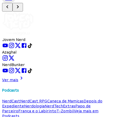
Jovem Nerd
Azaghal
NerdBunker
Ver mais
Podcasts
NerdCast
NerdCast RPG
Caneca de Mamicas
Depois do
Expediente
Nerdologia
NerdTech
Extras
Papo de
Parceiro
França e o Labirinto
T-Zombii
Veja mais em
Podcasts