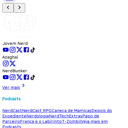
Jovem Nerd
Azaghal
NerdBunker
Ver mais
Podcasts
NerdCast
NerdCast RPG
Caneca de Mamicas
Depois do
Expediente
Nerdologia
NerdTech
Extras
Papo de
Parceiro
França e o Labirinto
T-Zombii
Veja mais em
Podcasts