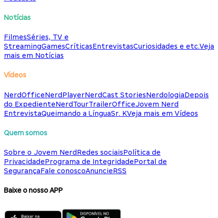
Notícias
Filmes
Séries, TV e
Streaming
Games
Críticas
Entrevistas
Curiosidades e etc.
Veja
mais em Notícias
Vídeos
NerdOffice
NerdPlayer
NerdCast Stories
Nerdologia
Depois
do Expediente
NerdTour
TrailerOffice
Jovem Nerd
Entrevista
Queimando a Língua
Sr. K
Veja mais em Vídeos
Quem somos
Sobre o Jovem Nerd
Redes sociais
Política de
Privacidade
Programa de Integridade
Portal de
Segurança
Fale conosco
Anuncie
RSS
Baixe o nosso APP