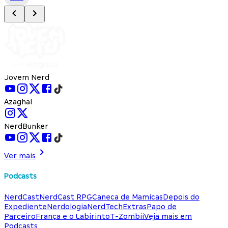
Jovem Nerd
Azaghal
NerdBunker
Ver mais
Podcasts
NerdCast
NerdCast RPG
Caneca de Mamicas
Depois do
Expediente
Nerdologia
NerdTech
Extras
Papo de
Parceiro
França e o Labirinto
T-Zombii
Veja mais em
Podcasts