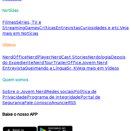
Notícias
Filmes
Séries, TV e
Streaming
Games
Críticas
Entrevistas
Curiosidades e etc.
Veja
mais em Notícias
Vídeos
NerdOffice
NerdPlayer
NerdCast Stories
Nerdologia
Depois
do Expediente
NerdTour
TrailerOffice
Jovem Nerd
Entrevista
Queimando a Língua
Sr. K
Veja mais em Vídeos
Quem somos
Sobre o Jovem Nerd
Redes sociais
Política de
Privacidade
Programa de Integridade
Portal de
Segurança
Fale conosco
Anuncie
RSS
Baixe o nosso APP