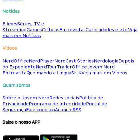
Notícias
Filmes
Séries, TV e
Streaming
Games
Críticas
Entrevistas
Curiosidades e etc.
Veja
mais em Notícias
Vídeos
NerdOffice
NerdPlayer
NerdCast Stories
Nerdologia
Depois
do Expediente
NerdTour
TrailerOffice
Jovem Nerd
Entrevista
Queimando a Língua
Sr. K
Veja mais em Vídeos
Quem somos
Sobre o Jovem Nerd
Redes sociais
Política de
Privacidade
Programa de Integridade
Portal de
Segurança
Fale conosco
Anuncie
RSS
Baixe o nosso APP