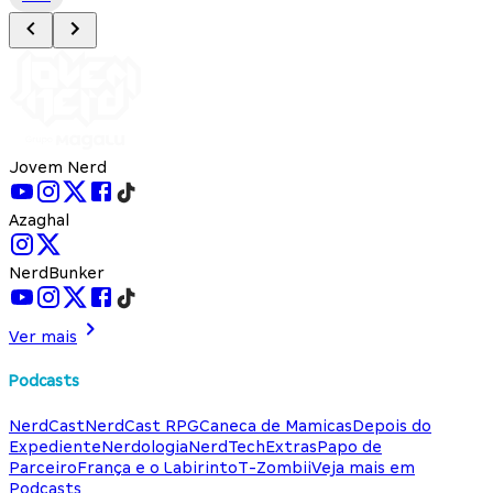
Jovem Nerd
Azaghal
NerdBunker
Ver mais
Podcasts
NerdCast
NerdCast RPG
Caneca de Mamicas
Depois do
Expediente
Nerdologia
NerdTech
Extras
Papo de
Parceiro
França e o Labirinto
T-Zombii
Veja mais em
Podcasts