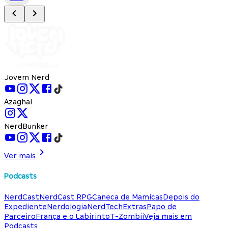
Jovem Nerd
Azaghal
NerdBunker
Ver mais
Podcasts
NerdCast
NerdCast RPG
Caneca de Mamicas
Depois do
Expediente
Nerdologia
NerdTech
Extras
Papo de
Parceiro
França e o Labirinto
T-Zombii
Veja mais em
Podcasts