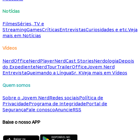
Notícias
Filmes
Séries, TV e
Streaming
Games
Críticas
Entrevistas
Curiosidades e etc.
Veja
mais em Notícias
Vídeos
NerdOffice
NerdPlayer
NerdCast Stories
Nerdologia
Depois
do Expediente
NerdTour
TrailerOffice
Jovem Nerd
Entrevista
Queimando a Língua
Sr. K
Veja mais em Vídeos
Quem somos
Sobre o Jovem Nerd
Redes sociais
Política de
Privacidade
Programa de Integridade
Portal de
Segurança
Fale conosco
Anuncie
RSS
Baixe o nosso APP