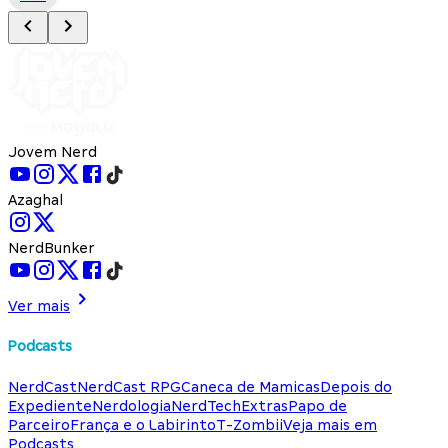
Jovem Nerd
Azaghal
NerdBunker
Ver mais
Podcasts
NerdCast
NerdCast RPG
Caneca de Mamicas
Depois do
Expediente
Nerdologia
NerdTech
Extras
Papo de
Parceiro
França e o Labirinto
T-Zombii
Veja mais em
Podcasts