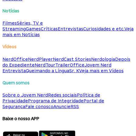
Notícias
Filmes
Séries, TV e
Streaming
Games
Críticas
Entrevistas
Curiosidades e etc.
Veja
mais em Notícias
Vídeos
NerdOffice
NerdPlayer
NerdCast Stories
Nerdologia
Depois
do Expediente
NerdTour
TrailerOffice
Jovem Nerd
Entrevista
Queimando a Língua
Sr. K
Veja mais em Vídeos
Quem somos
Sobre o Jovem Nerd
Redes sociais
Política de
Privacidade
Programa de Integridade
Portal de
Segurança
Fale conosco
Anuncie
RSS
Baixe o nosso APP