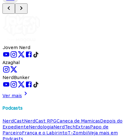
Jovem Nerd
Azaghal
NerdBunker
Ver mais
Podcasts
NerdCast
NerdCast RPG
Caneca de Mamicas
Depois do
Expediente
Nerdologia
NerdTech
Extras
Papo de
Parceiro
França e o Labirinto
T-Zombii
Veja mais em
Podcasts