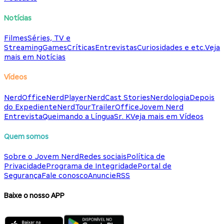
Notícias
Filmes
Séries, TV e
Streaming
Games
Críticas
Entrevistas
Curiosidades e etc.
Veja
mais em Notícias
Vídeos
NerdOffice
NerdPlayer
NerdCast Stories
Nerdologia
Depois
do Expediente
NerdTour
TrailerOffice
Jovem Nerd
Entrevista
Queimando a Língua
Sr. K
Veja mais em Vídeos
Quem somos
Sobre o Jovem Nerd
Redes sociais
Política de
Privacidade
Programa de Integridade
Portal de
Segurança
Fale conosco
Anuncie
RSS
Baixe o nosso APP