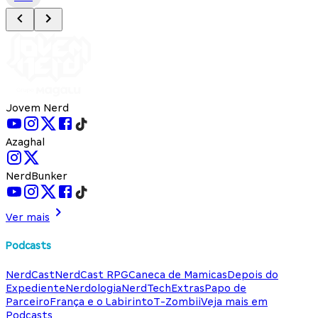
Jovem Nerd
Azaghal
NerdBunker
Ver mais
Podcasts
NerdCast
NerdCast RPG
Caneca de Mamicas
Depois do
Expediente
Nerdologia
NerdTech
Extras
Papo de
Parceiro
França e o Labirinto
T-Zombii
Veja mais em
Podcasts