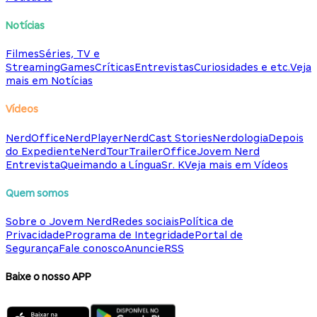
Notícias
Filmes
Séries, TV e
Streaming
Games
Críticas
Entrevistas
Curiosidades e etc.
Veja
mais em Notícias
Vídeos
NerdOffice
NerdPlayer
NerdCast Stories
Nerdologia
Depois
do Expediente
NerdTour
TrailerOffice
Jovem Nerd
Entrevista
Queimando a Língua
Sr. K
Veja mais em Vídeos
Quem somos
Sobre o Jovem Nerd
Redes sociais
Política de
Privacidade
Programa de Integridade
Portal de
Segurança
Fale conosco
Anuncie
RSS
Baixe o nosso APP