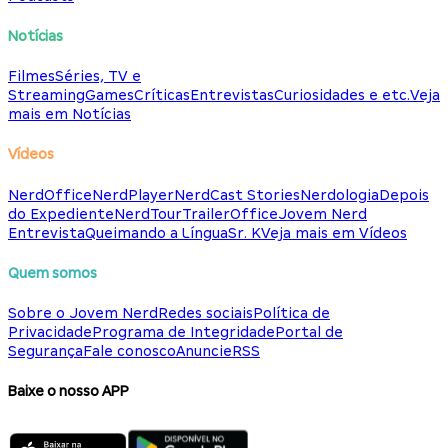
Notícias
Filmes
Séries, TV e
Streaming
Games
Críticas
Entrevistas
Curiosidades e etc.
Veja
mais em Notícias
Vídeos
NerdOffice
NerdPlayer
NerdCast Stories
Nerdologia
Depois
do Expediente
NerdTour
TrailerOffice
Jovem Nerd
Entrevista
Queimando a Língua
Sr. K
Veja mais em Vídeos
Quem somos
Sobre o Jovem Nerd
Redes sociais
Política de
Privacidade
Programa de Integridade
Portal de
Segurança
Fale conosco
Anuncie
RSS
Baixe o nosso APP