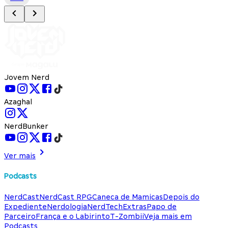
Jovem Nerd
Azaghal
NerdBunker
Ver mais
Podcasts
NerdCast
NerdCast RPG
Caneca de Mamicas
Depois do
Expediente
Nerdologia
NerdTech
Extras
Papo de
Parceiro
França e o Labirinto
T-Zombii
Veja mais em
Podcasts