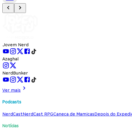
Jovem Nerd
Azaghal
NerdBunker
Ver mais
Podcasts
NerdCast
NerdCast RPG
Caneca de Mamicas
Depois do Expedi
Notícias