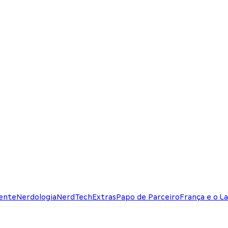
ente
Nerdologia
NerdTech
Extras
Papo de Parceiro
França e o La