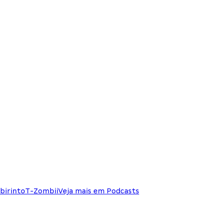
birinto
T-Zombii
Veja mais em Podcasts