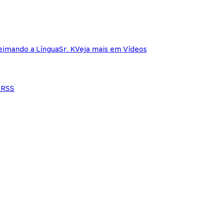
eimando a Língua
Sr. K
Veja mais em Vídeos
e
RSS