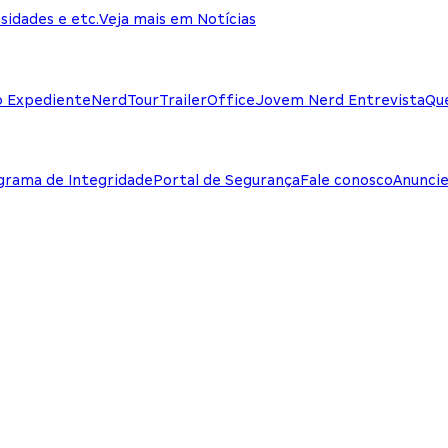
sidades e etc.
Veja mais em Notícias
o Expediente
NerdTour
TrailerOffice
Jovem Nerd Entrevista
Qu
grama de Integridade
Portal de Segurança
Fale conosco
Anunci