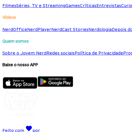
Filmes
Séries, TV e Streaming
Games
Críticas
Entrevistas
Curio
Vídeos
NerdOffice
NerdPlayer
NerdCast Stories
Nerdologia
Depois d
Quem somos
Sobre o Jovem Nerd
Redes sociais
Política de Privacidade
Pro
Baixe o nosso APP
Feito com
por