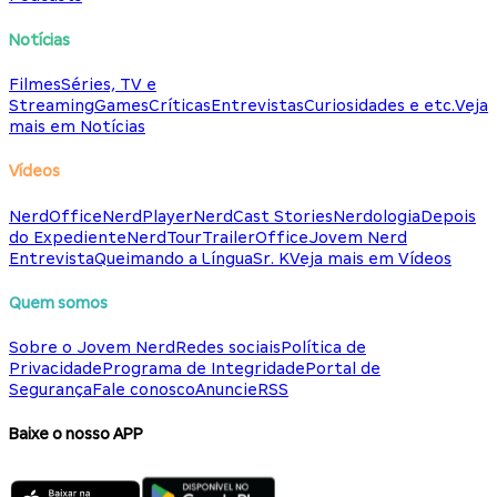
Notícias
Filmes
Séries, TV e
Streaming
Games
Críticas
Entrevistas
Curiosidades e etc.
Veja
mais em Notícias
Vídeos
NerdOffice
NerdPlayer
NerdCast Stories
Nerdologia
Depois
do Expediente
NerdTour
TrailerOffice
Jovem Nerd
Entrevista
Queimando a Língua
Sr. K
Veja mais em Vídeos
Quem somos
Sobre o Jovem Nerd
Redes sociais
Política de
Privacidade
Programa de Integridade
Portal de
Segurança
Fale conosco
Anuncie
RSS
Baixe o nosso APP