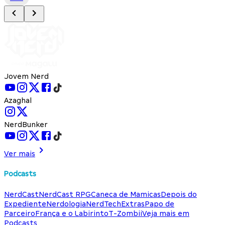
Jovem Nerd
Azaghal
NerdBunker
Ver mais
Podcasts
NerdCast
NerdCast RPG
Caneca de Mamicas
Depois do
Expediente
Nerdologia
NerdTech
Extras
Papo de
Parceiro
França e o Labirinto
T-Zombii
Veja mais em
Podcasts