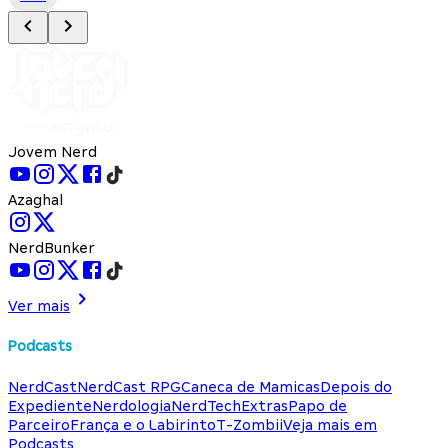
Jovem Nerd
Azaghal
NerdBunker
Ver mais
Podcasts
NerdCast
NerdCast RPG
Caneca de Mamicas
Depois do
Expediente
Nerdologia
NerdTech
Extras
Papo de
Parceiro
França e o Labirinto
T-Zombii
Veja mais em
Podcasts