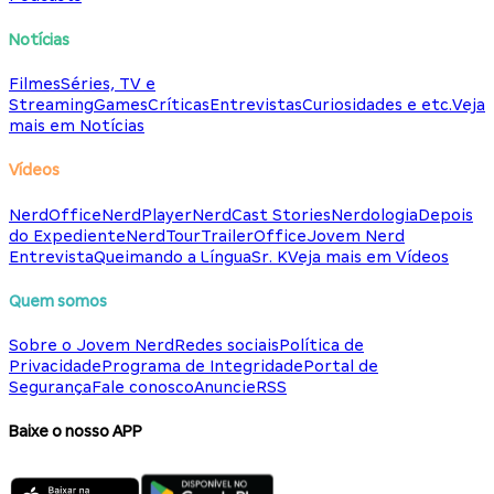
Notícias
Filmes
Séries, TV e
Streaming
Games
Críticas
Entrevistas
Curiosidades e etc.
Veja
mais em Notícias
Vídeos
NerdOffice
NerdPlayer
NerdCast Stories
Nerdologia
Depois
do Expediente
NerdTour
TrailerOffice
Jovem Nerd
Entrevista
Queimando a Língua
Sr. K
Veja mais em Vídeos
Quem somos
Sobre o Jovem Nerd
Redes sociais
Política de
Privacidade
Programa de Integridade
Portal de
Segurança
Fale conosco
Anuncie
RSS
Baixe o nosso APP