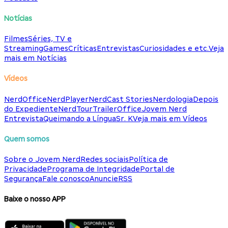
Notícias
Filmes
Séries, TV e
Streaming
Games
Críticas
Entrevistas
Curiosidades e etc.
Veja
mais em Notícias
Vídeos
NerdOffice
NerdPlayer
NerdCast Stories
Nerdologia
Depois
do Expediente
NerdTour
TrailerOffice
Jovem Nerd
Entrevista
Queimando a Língua
Sr. K
Veja mais em Vídeos
Quem somos
Sobre o Jovem Nerd
Redes sociais
Política de
Privacidade
Programa de Integridade
Portal de
Segurança
Fale conosco
Anuncie
RSS
Baixe o nosso APP