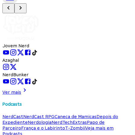
Jovem Nerd
Azaghal
NerdBunker
Ver mais
Podcasts
NerdCast
NerdCast RPG
Caneca de Mamicas
Depois do
Expediente
Nerdologia
NerdTech
Extras
Papo de
Parceiro
França e o Labirinto
T-Zombii
Veja mais em
Podcasts