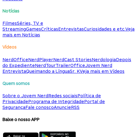
Notícias
Filmes
Séries, TV e
Streaming
Games
Críticas
Entrevistas
Curiosidades e etc.
Veja
mais em Notícias
Vídeos
NerdOffice
NerdPlayer
NerdCast Stories
Nerdologia
Depois
do Expediente
NerdTour
TrailerOffice
Jovem Nerd
Entrevista
Queimando a Língua
Sr. K
Veja mais em Vídeos
Quem somos
Sobre o Jovem Nerd
Redes sociais
Política de
Privacidade
Programa de Integridade
Portal de
Segurança
Fale conosco
Anuncie
RSS
Baixe o nosso APP