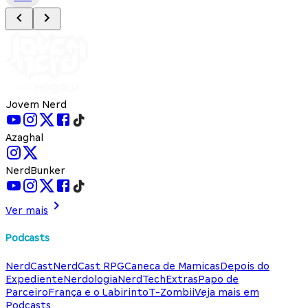
Jovem Nerd
Azaghal
NerdBunker
Ver mais
Podcasts
NerdCast
NerdCast RPG
Caneca de Mamicas
Depois do
Expediente
Nerdologia
NerdTech
Extras
Papo de
Parceiro
França e o Labirinto
T-Zombii
Veja mais em
Podcasts