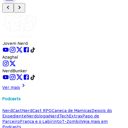
Jovem Nerd
Azaghal
NerdBunker
Ver mais
Podcasts
NerdCast
NerdCast RPG
Caneca de Mamicas
Depois do
Expediente
Nerdologia
NerdTech
Extras
Papo de
Parceiro
França e o Labirinto
T-Zombii
Veja mais em
Podcasts