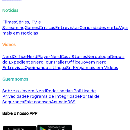
Notícias
Filmes
Séries, TV e
Streaming
Games
Críticas
Entrevistas
Curiosidades e etc.
Veja
mais em Notícias
Vídeos
NerdOffice
NerdPlayer
NerdCast Stories
Nerdologia
Depois
do Expediente
NerdTour
TrailerOffice
Jovem Nerd
Entrevista
Queimando a Língua
Sr. K
Veja mais em Vídeos
Quem somos
Sobre o Jovem Nerd
Redes sociais
Política de
Privacidade
Programa de Integridade
Portal de
Segurança
Fale conosco
Anuncie
RSS
Baixe o nosso APP