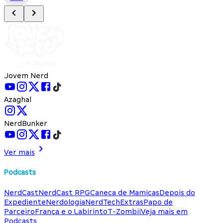
Jovem Nerd
Azaghal
NerdBunker
Ver mais
Podcasts
NerdCast
NerdCast RPG
Caneca de Mamicas
Depois do
Expediente
Nerdologia
NerdTech
Extras
Papo de
Parceiro
França e o Labirinto
T-Zombii
Veja mais em
Podcasts