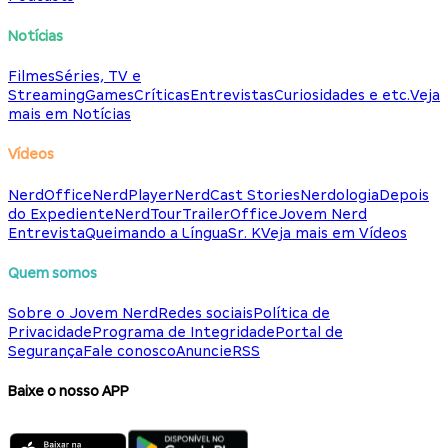
Notícias
Filmes
Séries, TV e
Streaming
Games
Críticas
Entrevistas
Curiosidades e etc.
Veja
mais em Notícias
Vídeos
NerdOffice
NerdPlayer
NerdCast Stories
Nerdologia
Depois
do Expediente
NerdTour
TrailerOffice
Jovem Nerd
Entrevista
Queimando a Língua
Sr. K
Veja mais em Vídeos
Quem somos
Sobre o Jovem Nerd
Redes sociais
Política de
Privacidade
Programa de Integridade
Portal de
Segurança
Fale conosco
Anuncie
RSS
Baixe o nosso APP